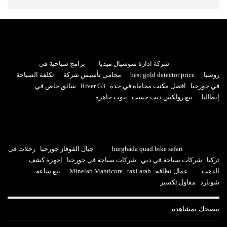
شركة ادارة سوشيال ميديا
برامج سياحية في
روسيا
best gold detector price
محامي تأسيس شركة
تكلفة السياحة
في جورجيا
افضل مكتب محاماه في جدة
River G3
سائق خاص في
إيطاليا
بيع رولكس ديت جست
بيوت جاهزة
hurghada quad bike safari
جبال القوقاز جورجيا
رحلات في
تركيا
شركات سياحة في دبي
شركات سياحة في جورجيا
اجهزة كشف
الذهب
عمال نظافة
taxi arab
Minelab Manticore
بيع ساعة
شوبارد
مقاول تكسير
ننصحك بمشاهدة