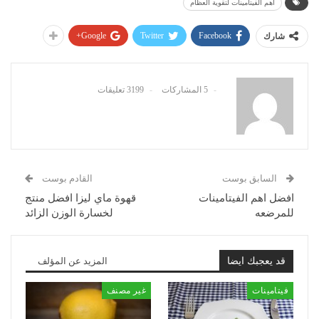
أهم الفيتامينات لتقوية العظام
Google+
Twitter
Facebook
شارك
5 المشاركات
3199 تعليقات
السابق بوست
القادم بوست
افضل اهم الفيتامينات
قهوة ماي ليزا افضل منتج
للمرضعه
لخسارة الوزن الزائد
قد يعجبك ايضا
المزيد عن المؤلف
فيتامينات
غير مصنف