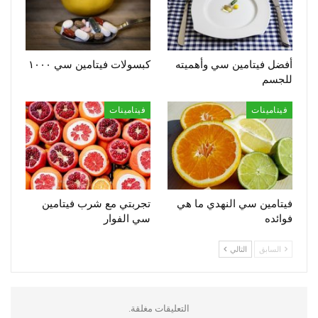
أفضل فيتامين سي وأهميته
كبسولات فيتامين سي ١٠٠٠
للجسم
فيتامينات
فيتامينات
فيتامين سي النهدي ما هي
تجربتي مع شرب فيتامين
فوائده
سي الفوار
السابق
التالي
التعليقات مغلقة.