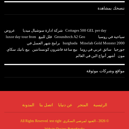
ننصحك بمشاهدة
Cottages 500 GEL per day
شركة ادارة سوشيال ميديا
عروض
سياحية في روسيا
Groundtech A2 Geo
فلل للبيع
luxor day tour from
Minelab Gold Monster 2000
hurghada
برامج شهر العسل في
جورجيا
سائق عربي في روما
بيع ساعة فاشرون كونستانتين
بيع باتيك سكاي
مون
أشهر أنواع البن في العالم
مواقع وشركات موثوقة
الرئيسية
المتجر
عن دنيايا
اتصل بنا
المدونة
© 2026 - العنود لمرضى السكري. All Rights Reserved. test right