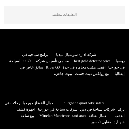
التعليقات مغلقة.
شركة ادارة سوشيال ميديا
برامج سياحية في
روسيا
best gold detector price
محامي تأسيس شركة
تكلفة السياحة
في جورجيا
افضل مكتب محاماه في جدة
River G3
سائق خاص في
إيطاليا
بيع رولكس ديت جست
بيوت جاهزة
hurghada quad bike safari
جبال القوقاز جورجيا
رحلات في
تركيا
شركات سياحة في دبي
شركات سياحة في جورجيا
اجهزة كشف
الذهب
عمال نظافة
taxi arab
Minelab Manticore
بيع ساعة
شوبارد
مقاول تكسير