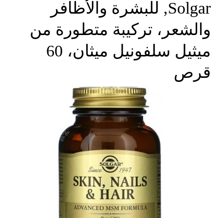
Solgar‏, للبشرة والأظافر
والشعر، تركيبة متطورة من
ميثيل سلفونيل ميثان، 60
قرص