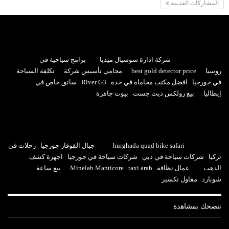
المشاركات القديمة
شركة ادارة سوشيال ميديا
برامج سياحية في
روسيا
best gold detector price
محامي تأسيس شركة
تكلفة السياحة
في جورجيا
افضل مكتب محاماه في جدة
River G3
سائق خاص في
إيطاليا
بيع رولكس ديت جست
بيوت جاهزة
hurghada quad bike safari
جبال القوقاز جورجيا
رحلات في
تركيا
شركات سياحة في دبي
شركات سياحة في جورجيا
اجهزة كشف
الذهب
عمال نظافة
taxi arab
Minelab Manticore
بيع ساعة
شوبارد
مقاول تكسير
ننصحك بمشاهدة