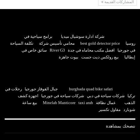
المشاركات القديمة
شركة ادارة سوشيال ميديا
برامج سياحية في
روسيا
best gold detector price
محامي تأسيس شركة
تكلفة السياحة
في جورجيا
افضل مكتب محاماه في جدة
River G3
سائق خاص في
إيطاليا
بيع رولكس ديت جست
بيوت جاهزة
hurghada quad bike safari
جبال القوقاز جورجيا
رحلات في
تركيا
شركات سياحة في دبي
شركات سياحة في جورجيا
اجهزة كشف
الذهب
عمال نظافة
taxi arab
Minelab Manticore
بيع ساعة
شوبارد
مقاول تكسير
ننصحك بمشاهدة