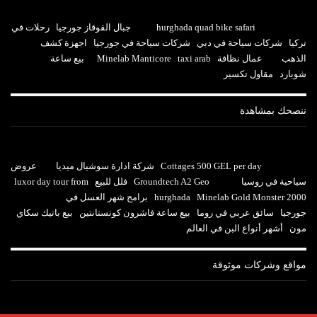
hurghada quad bike safari
جبال القوقاز جورجيا
رحلات في
تركيا
شركات سياحة في دبي
شركات سياحة في جورجيا
اجهزة كشف
الذهب
عمال نظافة
taxi arab
Minelab Manticore
بيع ساعة
شوبارد
مقاول تكسير
ننصحك بمشاهدة
Cottages 500 GEL per day
شركة ادارة سوشيال ميديا
عروض
سياحية في روسيا
Groundtech A2 Geo
فلل للبيع
luxor day tour from
Minelab Gold Monster 2000
hurghada
برامج شهر العسل في
جورجيا
سائق عربي في روما
بيع ساعة فاشرون كونستانتين
بيع باتيك سكاي
مون
أشهر أنواع البن في العالم
مواقع وشركات موثوقة