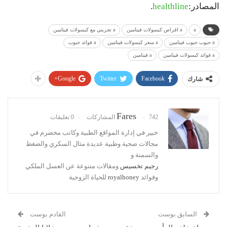
المصادر:
healthline
.
a
a اقراص كبسولات فيتامين
a تجربتي مع كبسولات فيتامين
a حبوب حبوب فيتامين
a سعر كبسولات فيتامين
a فوائد حبوب
a فوائد كبسولات فيتامين
a فيتامين
Google+
Twitter
Facebook
شارك
Fares
742 المشاركات
0 تعليقات
خبير في إدارة المواقع الطبية وكاتب مخضرم في
مجالات صحية وطبية عديدة مثال السكري والضغط
والسمنة و
رجيم تخسيس
ومقالات متنوعة عن العسل الملكي
وفوائد
royalhoney
للحياة الزوجية
السابق بوست
القادم بوست