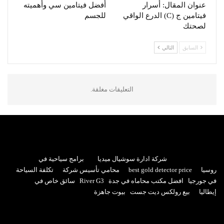
عنوان المقال: أسرار
أفضل فيتامين سي وأهميته
فيتامين ج (C) الدرع الواقي
للجسم
لصحتك
السابق
التالي
التعليقات مغلقة.
شركة ادارة سوشيال ميديا
برامج سياحية في
روسيا
best gold detector price
محامي تأسيس شركة
تكلفة السياحة
في جورجيا
افضل مكتب محاماه في جدة
River G3
سائق خاص في
إيطاليا
بيع رولكس ديت جست
بيوت جاهزة