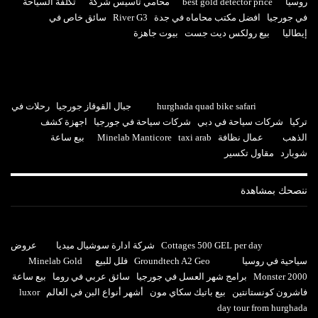
روسيا
best gold detector price
محامي تأسيس شركة
تكلفة السياحة
في جورجيا
افضل مكتب محاماه في جدة
River G3
سائق خاص في
إيطاليا
بيع رولكس ديت جست
بيوت جاهزة
hurghada quad bike safari
جبال القوقاز جورجيا
رحلات في
تركيا
شركات سياحة في دبي
شركات سياحة في جورجيا
اجهزة كشف
الذهب
عمال نظافة
taxi arab
Minelab Manticore
بيع ساعة
شوبارد
مقاول تكسير
ننصحك بمشاهدة
Cottages 500 GEL per day
شركة ادارة سوشيال ميديا
عروض
سياحية في روسيا
Groundtech A2 Geo
فلل للبيع
Minelab Gold
Monster 2000
برامج شهر العسل في جورجيا
سائق عربي في روما
بيع ساعة
فاشرون كونستانتين
بيع باتيك سكاي مون
أشهر أنواع البن في العالم
luxor
day tour from hurghada