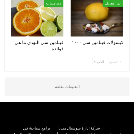
غير مصنف
فيتامينات
كبسولات فيتامين سي ١٠٠٠
فيتامين سي النهدي ما هي
فوائده
السابق
التالي
التعليقات مغلقة.
شركة ادارة سوشيال ميديا
برامج سياحية في