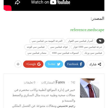
المصدر:
reference.medscape
أضرار فيتامين سي الفوار
الجرعة اليومية من فيتامين سي
جرعة فيتامين سي 1000 فوار
فوائد فيتامين سي
فيتامين سي للوجه
فيتامين سي وزنك
كبسولات فيتامين سي 1000
مصادر فيتامين سي
Google+
Twitter
Facebook
شارك
Fares
742 المشاركات
0 تعليقات
خبير في إدارة المواقع الطبية وكاتب مخضرم في
مجالات صحية وطبية عديدة مثال السكري والضغط
والسمنة و
رجيم تخسيس
ومقالات متنوعة عن العسل الملكي