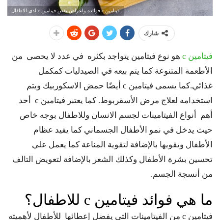
فيتامين c فوائده واعراض نقص فيتامين c لدى الاطفال
شارك
فيتامين c
هو نوع فيتامين يتواجد بكثره في عدد لا يحصى من
الأطعمة المتنوعة كما يتم بيعه في الصيدليات كمكمل
غذائي.كما يسمى فيتامين c أيضًا حمض الاسكوربيك ويتم
استخدامه لعلاج مرض الأسقربوط. كما يعتبر فيتامين c أحد
أهم أنواع الفيتامينات لجسم الانسان وللاطفال بوجه خاص
حيث يدخل في نمو الأطفال الجسماني كما يفيد عظام
الأطفال ويقويها بالإضافة لتقوية المناعة كما يعمل علي
تحسين بشرة الأطفال وكذلك الشعر بالإضافة لتعويض التالف
من أنسجة الجسم.
ما هي فوائد فيتامين c للاطفال؟
فيتامين c من الفيتامينات التي يفضل إعطائها للأطفال لأهميته