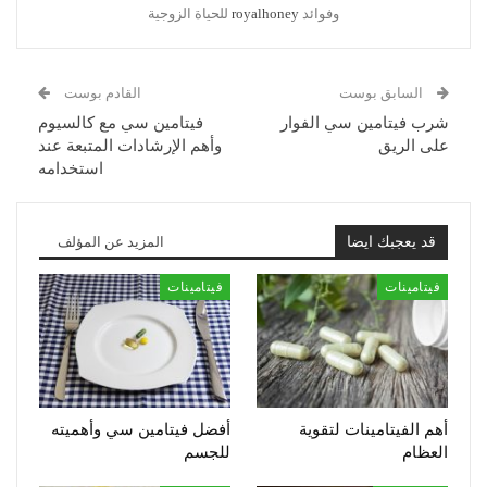
وفوائد
royalhoney
للحياة الزوجية
السابق بوست
القادم بوست
شرب فيتامين سي الفوار
فيتامين سي مع كالسيوم
على الريق
وأهم الإرشادات المتبعة عند
استخدامه
قد يعجبك ايضا
المزيد عن المؤلف
فيتامينات
فيتامينات
أهم الفيتامينات لتقوية
أفضل فيتامين سي وأهميته
العظام
للجسم