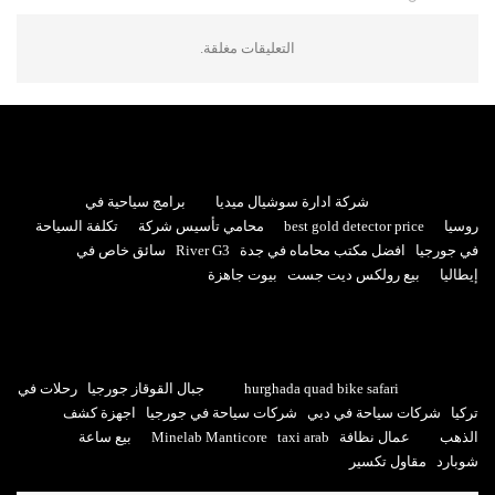
التعليقات مغلقة.
شركة ادارة سوشيال ميديا
برامج سياحية في
روسيا
best gold detector price
محامي تأسيس شركة
تكلفة السياحة
في جورجيا
افضل مكتب محاماه في جدة
River G3
سائق خاص في
إيطاليا
بيع رولكس ديت جست
بيوت جاهزة
hurghada quad bike safari
جبال القوقاز جورجيا
رحلات في
تركيا
شركات سياحة في دبي
شركات سياحة في جورجيا
اجهزة كشف
الذهب
عمال نظافة
taxi arab
Minelab Manticore
بيع ساعة
شوبارد
مقاول تكسير