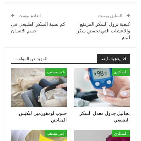
السابق بوست
القادم بوست
كيفية نزول السكر المرتفع
كم نسبة السكر الطبيعي في
والأعشاب التي تخفض سكر
جسم الانسان
الدم
قد يعجبك ايضا
المزيد عن المؤلف
السكري
غير مصنف
تحاليل جدول معدل السكر
حبوب اومفورمين لتكيس
الطبيعي
المبايض
السكري
غير مصنف