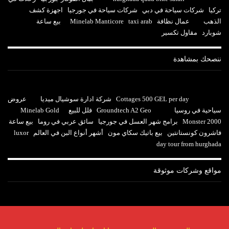
تركيا
شركات سياحة في دبي
شركات سياحة في جورجيا
اجهزة كشف
الذهب
عمال نظافة
taxi arab
Minelab Manticore
بيع ساعة
شوبارد
مقاول تكسير
ننصحك بمشاهدة
Cottages 500 GEL per day
شركة ادارة سوشيال ميديا
عروض
سياحية في روسيا
Groundtech A2 Geo
فلل للبيع
Minelab Gold
Monster 2000
برامج شهر العسل في جورجيا
سائق عربي في روما
بيع ساعة
فاشرون كونستانتين
بيع باتيك سكاي مون
أشهر أنواع البن في العالم
luxor
day tour from hurghada
مواقع وشركات موثوقة