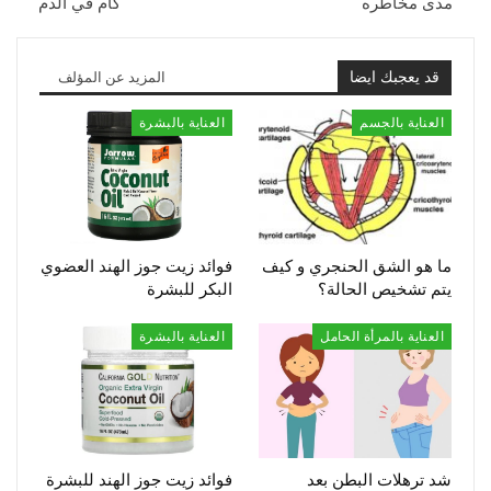
مدى مخاطره
كام في الدم
قد يعجبك ايضا
المزيد عن المؤلف
العناية بالجسم
العناية بالبشرة
ما هو الشق الحنجري و كيف
فوائد زيت جوز الهند العضوي
يتم تشخيص الحالة؟
البكر للبشرة
العناية بالمرأة الحامل
العناية بالبشرة
شد ترهلات البطن بعد
فوائد زيت جوز الهند للبشرة