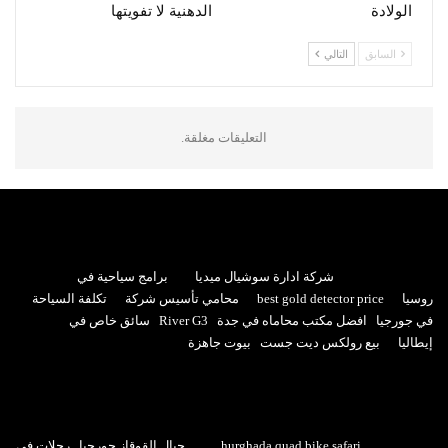
الولادة
الدهنية لا تفويتها
السابق
التالي
التعليقات مغلقة.
شركة ادارة سوشيال ميديا
برامج سياحية في
روسيا
best gold detector price
محامي تأسيس شركة
تكلفة السياحة
في جورجيا
افضل مكتب محاماه في جدة
River G3
سائق خاص في
إيطاليا
بيع رولكس ديت جست
بيوت جاهزة
hurghada quad bike safari
جبال القوقاز جورجيا
رحلات في