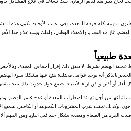
ت نجاح كبير منذ قديم الزمان، حيث تساعد في علاج المشاكل بدون 
عانون من مشكلة حرقة المعدة، وفي أغلب الأوقات تكون هذه الم
الهضم، غازات البطن، والامتلاء البطني، ولذلك يجب علاج هذا الأ
ة طبيعياً
عملية الهضم بشرط ألا يعيق ذلك إفراز أحماض المعدة، وبالأخص 
لجدير بالذكر أنه يوجد عوامل مختلفة ينتج عنها مشكلة سوء الهض
 أقل أو أكثر، ولكن آراء الأطباء تجتمع حول حدوث ذلك نتيجة ن
ب اتباعها من أجل تهدئة اضطراب المعدة أو علاج عسر الهضم، ومن
ون، وكذلك تجنب شرب المشروبات الكحولية أو الكافيين بجميع ال
 نصيب الفرد من الطعام ومضغه بشكل جيد قبل البلع، ومن المهم ألا 