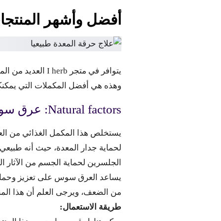
أفضل وأشهر المنتجات
يتوافر في متجر b
وهذه هي أفضل المكملات التي يمكنك
Natural factors: عرق سوس خالي من الجليسريزين، يحتوي على عدد 90 قرص قابل للمضغ.
يستخلص هذا المكمل الغذائي من الع
الجلسرين لحماية الجسم من الآثار ال
يساعد العرق سوس على تعزيز وحماية 
من الضعف، ويرجى العلم أن هذا المنتج
طريقة الاستعمال: