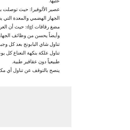
عليها.
عصير الألوفيرا: حيث توصلت بع
الجهاز الهضمي والمعدة التي يع
مضغ رقاقات dgl
وأيضاً يحسن من وظائف الجهاز
تناول شاي البابونج بعد كل وجبة
تناول علكة بنكهة النعناع كل ي
طبيعياً دون عقاقير طبية.
ينصح بالتوقف عن تناول أي مك