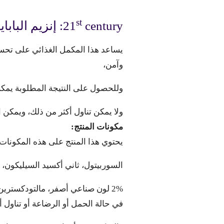
st
century: إنزيم البابايا، يحتوي على عدد 100 قرص قابلة للمضغ.
21
يساعد هذا المكمل الغذائي على تح
وآمن،
وللحصول على النتيجة المطلوبة يمك
ولا يمكن تناول أكثر من ذلك، ويمكن
مكونات المنتج:
يحتوي هذا المنتج على هذه المكونات
السوربيتول، ثاني أكسيد السيليكون، و
2% لون صناعي أصفر، مالتودكسترين، دكستروز، وسترات المغنسيوم.
في حالة الحمل أو الرضاعة أو تناول أ