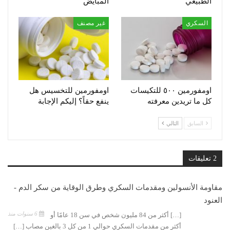
الطبيعي
المبايض
السكري
غير مصنف
اومفورمين ٥٠٠ للتكيسات
اومفورمين للتخسيس هل
كل ما تريدين معرفته
ينفع حقاً؟ إليكم الإجابة
السابق
التالي
2 تعليقات
مقاومة الأنسولين ومقدمات السكري وطرق الوقاية من سكر الدم -
العنود
6 سنوات منذ
[…] أكثر من 84 مليون شخص في سن 18 عامًا أو
أكثر من مقدمات السكري حوالي 1 من كل 3 بالغين مصاب […]