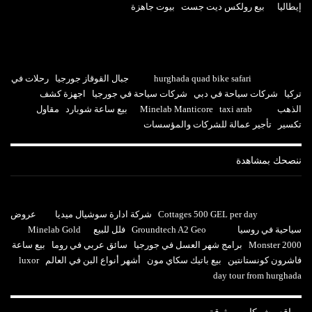
إيطاليا
بيع رولكس ديت جست
بيوت جاهزة
hurghada quad bike safari
جبال القوقاز جورجيا
رحلات في
تركيا
شركات سياحة في دبي
شركات سياحة في جورجيا
اجهزة كشف
الذهب
taxi arab
Minelab Manticore
بيع ساعة شوبارد
مقاول
تكسير
تأجير عمالة للشركات والمؤسسات
ننصحك بمشاهدة
Cottages 500 GEL per day
شركة ادارة سوشيال ميديا
عروض
سياحية في روسيا
Groundtech A2 Geo
فلل للبيع
Minelab Gold
Monster 2000
برامج شهر العسل في جورجيا
سائق عربي في روما
بيع ساعة
فاشرون كونستانتين
بيع باتيك سكاي مون
أشهر أنواع البن في العالم
luxor
day tour from hurghada