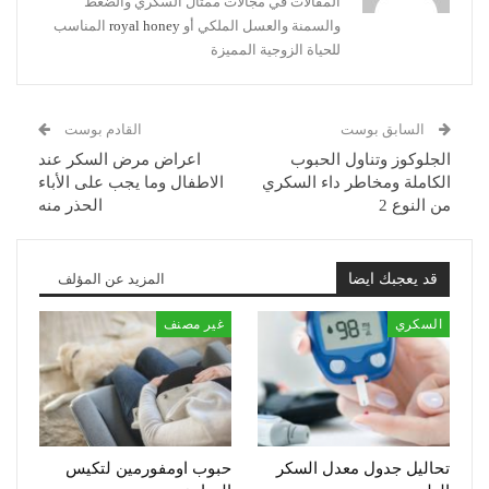
المقالات في مجالات ممثال السكري والضغط
والسمنة والعسل الملكي أو
royal honey
المناسب
للحياة الزوجية المميزة
السابق بوست
القادم بوست
الجلوكوز وتناول الحبوب
اعراض مرض السكر عند
الكاملة ومخاطر داء السكري
الاطفال وما يجب على الأباء
من النوع 2
الحذر منه
قد يعجبك ايضا
المزيد عن المؤلف
السكري
غير مصنف
تحاليل جدول معدل السكر
حبوب اومفورمين لتكيس