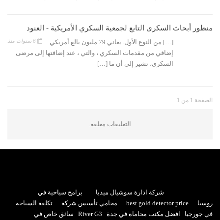
منظور أبحاث السكرى التابع لجمعية السكري الأمريكية - العنود
6 سنوات منذ
[…] من النوع الأول. يعاني 79 مليون بالغ أمريكي
إضافي من مقدمات السكري ، والتي ، عند إضافتها إلى مرضى
السكرى، تشير إلى أن ما […]
الصفحة 1 من 1
التعليقات مغلقة.
شركة ادارة سوشيال ميديا
برامج سياحية في
روسيا
best gold detector price
محامي تأسيس شركة
تكلفة السياحة
في جورجيا
افضل مكتب محاماه في جدة
River G3
سائق خاص في