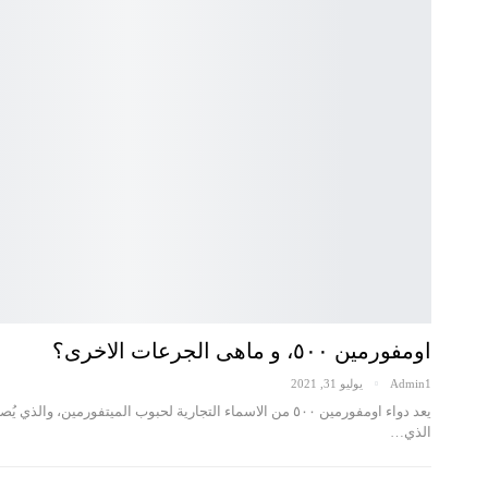
اومفورمين ٥٠٠، و ماهى الجرعات الاخرى؟
Admin1
يوليو 31, 2021
الذي…