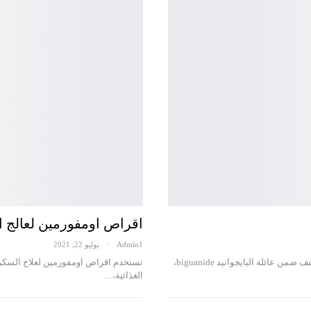
اقراص اومفورمين لعالج الس
Admin1
يوليو 22, 2021
يعد دواء اومفورمين ٥٠٠ من الاسماء التجارية لحبوب الميتفورمين، والذي يُصنف ضمن عائلة البايجوانيد biguanide،
تستخدم اقراص اومفورمين لعلاج السكري 
الغذائية،…