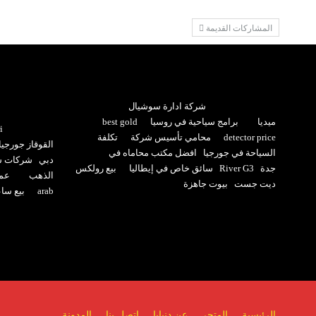
المشاركات القديمة
شركة ادارة سوشيال
ميديا
برامج سياحية في روسيا
best gold
i
detector price
محامي تأسيس شركة
تكلفة
القوقاز جورجيا
السياحة في جورجيا
افضل مكتب محاماه في
دبي
شركات سي
جدة
River G3
سائق خاص في إيطاليا
بيع رولكس
الذهب
عما
ديت جست
بيوت جاهزة
arab
بيع سا
الرئيسية
المتجر
عن دنيايا
اتصل بنا
المدونة