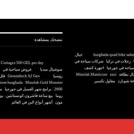
ننصحك بمشاهدة
hurghada quad bike safar
جبال
رحلات في تركيا
شركات سياحة في
Cottages 500 GEL per day
احة في جورجيا
اجهزة كشف
سوشيال ميديا
عروض سياحية في
ل نظافة
taxi
Minelab Manticore
روسيا
Groundtech A2 Geo
فلل 
عة شوبارد
مقاول تكسير
 from hurghada
Minelab Gold Monster
2000
برامج شهر العسل في جورجيا
سا
روما
بيع ساعة فاشرون كونستانتين
بي
مون
أشهر أنواع البن في العالم