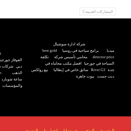
المشاركات القديمة
شركة ادارة سوشيال
ميديا
برامج سياحية في روسيا
best gold
i
detector price
محامي تأسيس شركة
تكلفة
القوقاز جورجيا
السياحة في جورجيا
افضل مكتب محاماه في
دبي
شركات سي
جدة
River G3
سائق خاص في إيطاليا
بيع رولكس
الذهب
b
ديت جست
بيوت جاهزة
ساعة شوبارد
والمؤسسات
الرئيسية
المتجر
عن دنيايا
اتصل بنا
المدونة