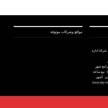
مواقع وشركات موثوقة
شركة ادارة
رامج شهر
بيع ساعة
ون
أشهر
luxor day t