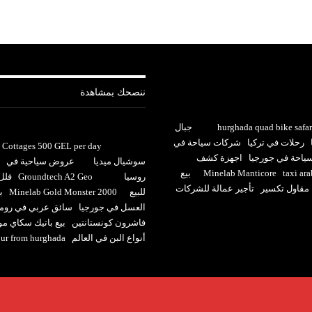
ننصحك بمشاهدة
hurghada quad bike safar
جبال
رحلات في تركيا
شركات سياحة في
Cottages 500 GEL per day
احة في جورجيا
اجهزة كشف
سوشيال ميديا
عروض سياحية في
taxi ara
Minelab Manticore
بيع
روسيا
Groundtech A2 Geo
فلل
مقاول تكسير
تأجير عمالة للشركات
للبيع
Minelab Gold Monster 2000
ب
العسل في جورجيا
سائق عربي في روما
فاشرون كونستانتين
بيع باتيك سكاي م
أنواع البن في العالم
our from hurghada