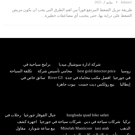
Admin1
يوليو 2, 2021
طريقة تنزيل الضغط المرتفع فوراً من اهم الطرق التي يجب ان يكون مريض
الضغط على دراية بها، حتى يتجنب أي مضاعفات خطيرة…
شركة ادارة سوشيال ميديا
برامج سياحية في
روسيا
best gold detector price
محامي تأسيس شركة
تكلفة السياحة
في جورجيا
افضل مكتب محاماه في جدة
River G3
سائق خاص في
إيطاليا
بيع رولكس ديت جست
بيوت جاهزة
hurghada quad bike safari
جبال القوقاز جورجيا
رحلات في
تركيا
شركات سياحة في دبي
شركات سياحة في جورجيا
اجهزة كشف
الذهب
taxi arab
Minelab Manticore
بيع ساعة شوبارد
مقاول
تكسير
تأجير عمالة للشركات والمؤسسات