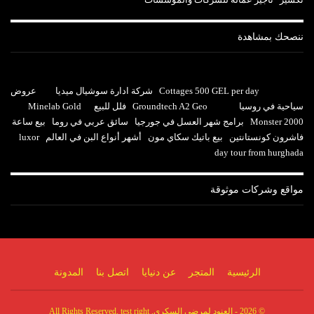
ننصحك بمشاهدة
Cottages 500 GEL per day
شركة ادارة سوشيال ميديا
عروض
سياحية في روسيا
Groundtech A2 Geo
فلل للبيع
Minelab Gold
Monster 2000
برامج شهر العسل في جورجيا
سائق عربي في روما
بيع ساعة
فاشرون كونستانتين
بيع باتيك سكاي مون
أشهر أنواع البن في العالم
luxor
day tour from hurghada
مواقع وشركات موثوقة
الرئيسية
المتجر
عن دنيايا
اتصل بنا
المدونة
© 2026 - العنود لمرضى السكري. All Rights Reserved. test right