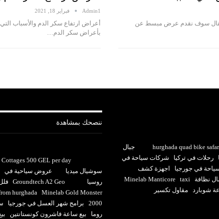
Admin1
فبراير 18, 2021
المقال سوف نقدم عرض مبسط عن
أعراض ارتفاع سكر الدم والأسباب الت
بأعراض سكر الدم…
ننصحك بمشاهدة
hurghada quad bike safar
جبال
رحلات في تركيا
شركات سياحة في
Cottages 500 GEL per day
احة في جورجيا
اجهزة كشف
سوشيال ميديا
عروض سياحية في
ل نظافة
taxi
Minelab Manticore
روسيا
Groundtech A2 Geo
فلل 
عة شوبارد
مقاول تكسير
 from hurghada
Minelab Gold Monster
2000
برامج شهر العسل في جورجيا
سا
روما
بيع ساعة فاشرون كونستانتين
بي