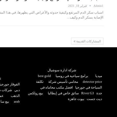
Admin1
فبراير 18, 2021
اسباب سكر الدم المرتفع وكيفية حدوثه والأعراض التي يظهرها، في هذا 
الإصابة بسكر الدم وكيف…
المشاركات القديمة
شركة ادارة سوشيال
ميديا
برامج سياحية في روسيا
best gold
i
detector price
محامي تأسيس شركة
تكلفة
القوقاز جورجيا
السياحة في جورجيا
افضل مكتب محاماه في
دبي
شركات سي
جدة
River G3
سائق خاص في إيطاليا
بيع رولكس
الذهب
عما
ديت جست
بيوت جاهزة
arab
بيع سا