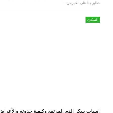
خطير جدا على الكثير من…
السكري
اسباب سكر الدم المرتفع وكيفية حدوثه والأعراض