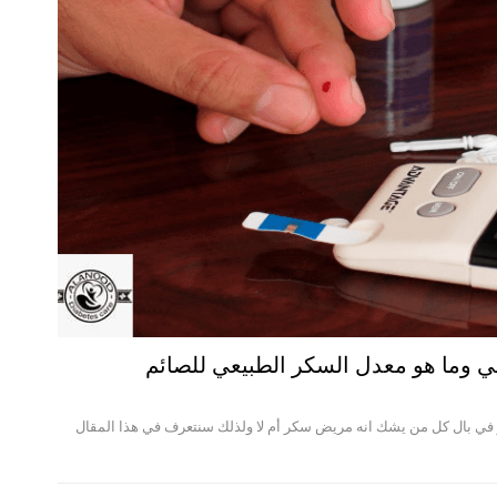
يعي سؤال يدور في بال كل من يشك انه مريض سكر أم لا ولذلك سنتعرف في هذا المقال