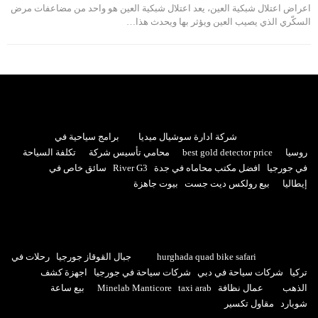
اعراض اعتلال شبكية العين، يعد اعتلال شبكية العين هو واحد من مضاعفات مرض
السكّري الذي يصيب العين ويؤثر بها ويحدث هذا…
شركة ادارة سوشيال ميديا
برامج سياحية في
روسيا
best gold detector price
محامي تأسيس شركة
تكلفة السياحة
في جورجيا
افضل مكتب محاماه في جدة
River G3
سائق خاص في
إيطاليا
بيع رولكس ديت جست
بيوت جاهزة
hurghada quad bike safari
جبال القوقاز جورجيا
رحلات في
تركيا
شركات سياحة في دبي
شركات سياحة في جورجيا
اجهزة كشف
الذهب
عمال نظافة
taxi arab
Minelab Manticore
بيع ساعة
شوبارد
مقاول تكسير