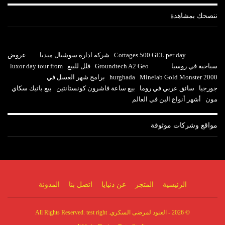
ننصحك بمشاهدة
Cottages 500 GEL per day
شركة ادارة سوشيال ميديا
عروض
سياحية في روسيا
Groundtech A2 Geo
فلل للبيع
luxor day tour from
Minelab Gold Monster 2000
hurghada
برامج شهر العسل في
جورجيا
سائق عربي في روما
بيع ساعة فاشرون كونستانتين
بيع باتيك سكاي
مون
أشهر أنواع البن في العالم
مواقع وشركات موثوقة
الرئيسية
المتجر
عن دنيايا
اتصل بنا
المدونة
© 2026 - العنود لمرضى السكري. All Rights Reserved. test right