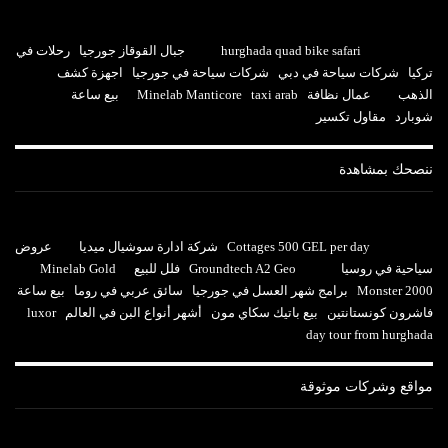
hurghada quad bike safari
جبال القوقاز جورجيا
رحلات في
تركيا
شركات سياحة في دبي
شركات سياحة في جورجيا
اجهزة كشف
الذهب
عمال نظافة
taxi arab
Minelab Manticore
بيع ساعة
شوبارد
مقاول تكسير
ننصحك بمشاهدة
Cottages 500 GEL per day
شركة ادارة سوشيال ميديا
عروض
سياحية في روسيا
Groundtech A2 Geo
فلل للبيع
Minelab Gold
Monster 2000
برامج شهر العسل في جورجيا
سائق عربي في روما
بيع ساعة
فاشرون كونستانتين
بيع باتيك سكاي مون
أشهر أنواع البن في العالم
luxor
day tour from hurghada
مواقع وشركات موثوقة