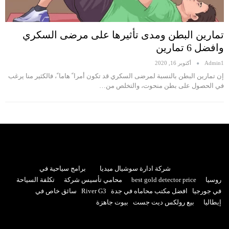
تمارين البطن ومدى تأثيرها على مرضى السكري
وافضل 6 تمارين
Admin1
أكتوبر 16, 2020
إن تمارين البطن بالنسبة لمرضى السكري قد تكون أمرا ً هاما ً، فالكثير منا يرغب
في الحصول على بطن منحوت، والتخلص من…
شركة ادارة سوشيال ميديا
برامج سياحية في
روسيا
best gold detector price
محامي تأسيس شركة
تكلفة السياحة
في جورجيا
افضل مكتب محاماه في جدة
River G3
سائق خاص في
إيطاليا
بيع رولكس ديت جست
بيوت جاهزة