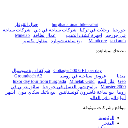
hurghada quad bike safari
جبال القوقاز
جورجيا
رحلات في تركيا
شركات سياحة في دبي
شركات سياحة
في جورجيا
اجهزة كشف الذهب
عمال نظافة
Minelab
taxi arab
Manticore
بيع ساعة شوبارد
مقاول تكسير
ننصحك بمشاهدة
Cottages 500 GEL per day
شركة ادارة سوشيال
ميديا
عروض سياحية في روسيا
Groundtech A2
Geo
فلل للبيع
Minelab Gold
luxor day tour from hurghada
Monster 2000
برامج شهر العسل في جورجيا
سائق عربي في
روما
بيع ساعة فاشرون كونستانتين
بيع باتيك سكاي مون
أشهر
أنواع البن في العالم
مواقع وشركات موثوقة
الرئيسية
المتجر