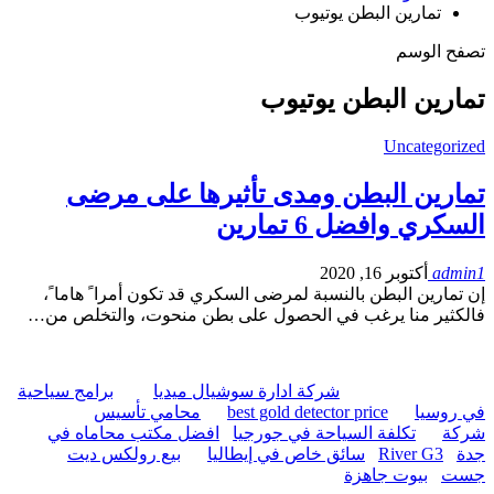
تمارين البطن يوتيوب
تصفح الوسم
تمارين البطن يوتيوب
Uncategorized
تمارين البطن ومدى تأثيرها على مرضى
السكري وافضل 6 تمارين
admin1
أكتوبر 16, 2020
إن تمارين البطن بالنسبة لمرضى السكري قد تكون أمرا ً هاما ً،
فالكثير منا يرغب في الحصول على بطن منحوت، والتخلص من…
شركة ادارة سوشيال ميديا
برامج سياحية
في روسيا
best gold detector price
محامي تأسيس
شركة
تكلفة السياحة في جورجيا
افضل مكتب محاماه في
جدة
River G3
سائق خاص في إيطاليا
بيع رولكس ديت
جست
بيوت جاهزة