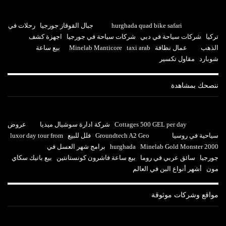
hurghada quad bike safari
جبال القوقاز جورجيا
رحلات في
تركيا
شركات سياحة في دبي
شركات سياحة في جورجيا
اجهزة كشف
الذهب
عمال نظافة
taxi arab
Minelab Manticore
بيع ساعة
شوبارد
مقاول تكسير
ننصحك بمشاهدة
Cottages 500 GEL per day
شركة ادارة سوشيال ميديا
عروض
سياحية في روسيا
Groundtech A2 Geo
فلل للبيع
luxor day tour from
Minelab Gold Monster 2000
hurghada
برامج شهر العسل في
جورجيا
سائق عربي في روما
بيع ساعة فاشرون كونستانتين
بيع باتيك سكاي
مون
أشهر أنواع البن في العالم
مواقع وشركات موثوقة