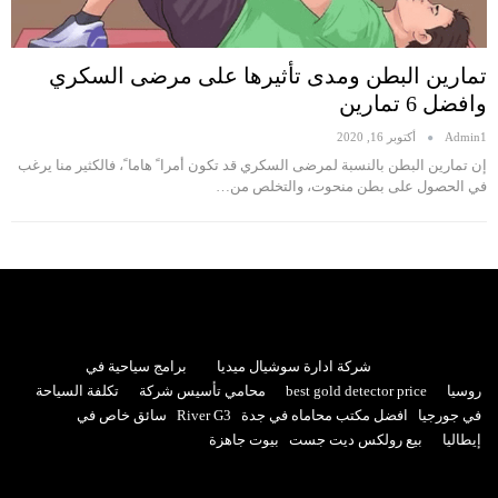
تمارين البطن ومدى تأثيرها على مرضى السكري
وافضل 6 تمارين
Admin1
أكتوبر 16, 2020
إن تمارين البطن بالنسبة لمرضى السكري قد تكون أمرا ً هاما ً، فالكثير منا يرغب
في الحصول على بطن منحوت، والتخلص من…
شركة ادارة سوشيال ميديا
برامج سياحية في
روسيا
best gold detector price
محامي تأسيس شركة
تكلفة السياحة
في جورجيا
افضل مكتب محاماه في جدة
River G3
سائق خاص في
إيطاليا
بيع رولكس ديت جست
بيوت جاهزة