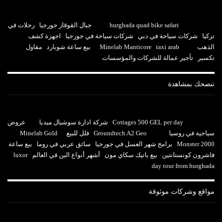
hurghada quad bike safari
جبال القوقاز جورجيا
رحلات في
تركيا
شركات سياحة في دبي
شركات سياحة في جورجيا
اجهزة كشف
الذهب
taxi arab
Minelab Manticore
بيع ساعة شوبارد
مقاول
تكسير
تأجير عمالة للشركات والمؤسسات
ننصحك بمشاهدة
Cottages 500 GEL per day
شركة ادارة سوشيال ميديا
عروض
سياحية في روسيا
Groundtech A2 Geo
فلل للبيع
Minelab Gold
Monster 2000
برامج شهر العسل في جورجيا
سائق عربي في روما
بيع ساعة
فاشرون كونستانتين
بيع باتيك سكاي مون
أشهر أنواع البن في العالم
luxor
day tour from hurghada
مواقع وشركات موثوقة