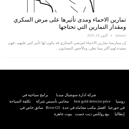
تمارين الاحماء ومدى تأثيرها على مرض السكري
ومقدار التمارين التي تحتاجها
Admin1
أكتوبر 16, 2020
إن ممارسة تمارين الاحماء لمرضى السكري قد يكون لها تأثير كبير عليهم ، فهى
مفيدة لهم أكثر مما تظن، وبالأخص المصابون…
شركة ادارة سوشيال ميديا
برامج سياحية في
روسيا
best gold detector price
محامي تأسيس شركة
تكلفة السياحة
في جورجيا
افضل مكتب محاماه في جدة
River G3
سائق خاص في
إيطاليا
بيع رولكس ديت جست
بيوت جاهزة