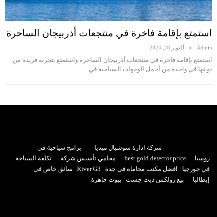
استمتع بإقامة فاخرة في منتجعات أذربيجان الساحرة
Admin
أكتوبر 28, 2024
استمتع بإقامة فاخرة في منتجعات أذربيجان الساحرة واستمتع بتجربة فريدة من
نوعها في واحدة من أجمل الوجهات السياحية في…
شركة ادارة سوشيال ميديا
برامج سياحية في
روسيا
best gold detector price
محامي تأسيس شركة
تكلفة السياحة
في جورجيا
افضل مكتب محاماه في جدة
River G3
سائق خاص في
إيطاليا
بيع رولكس ديت جست
بيوت جاهزة