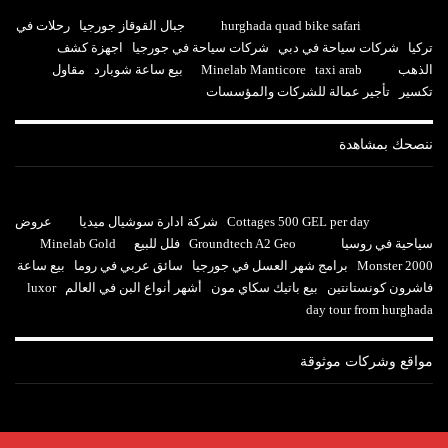
hurghada quad bike safari
جبال القوقاز جورجيا
رحلات في
تركيا
شركات سياحة في دبي
شركات سياحة في جورجيا
اجهزة كشف
الذهب
taxi arab
Minelab Manticore
بيع ساعة شوبارد
مقاول
تكسير
تأجير عمالة للشركات والمؤسسات
ننصحك بمشاهدة
Cottages 500 GEL per day
شركة ادارة سوشيال ميديا
عروض
سياحية في روسيا
Groundtech A2 Geo
فلل للبيع
Minelab Gold
Monster 2000
برامج شهر العسل في جورجيا
سائق عربي في روما
بيع ساعة
فاشرون كونستانتين
بيع باتيك سكاي مون
أشهر أنواع البن في العالم
luxor
day tour from hurghada
مواقع وشركات موثوقة