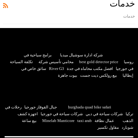
خدمات
خدمات
شركة ادارة سوشيال ميديا
برامج سياحية في
روسيا
best gold detector price
محامي تأسيس شركة
تكلفة السياحة
في جورجيا
افضل مكتب محاماه في جدة
River G3
سائق خاص في
إيطاليا
بيع رولكس ديت جست
بيوت جاهزة
hurghada quad bike safari
جبال القوقاز جورجيا
رحلات في
تركيا
شركات سياحة في دبي
شركات سياحة في جورجيا
اجهزة كشف
الذهب
عمال نظافة
taxi arab
Minelab Manticore
بيع ساعة
شوبارد
مقاول تكسير