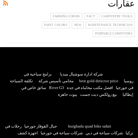
عقارات
FARMING FORMS
FACT
CARPENTRY TOOLS
PAINT COLORS
NEW
MAINTENANCE TECHNICIAN
PORTABLE COMPUTERS
شركة ادارة سوشيال ميديا
برامج سياحية في
روسيا
best gold detector price
محامي تأسيس شركة
تكلفة السياحة
في جورجيا
افضل مكتب محاماه في جدة
River G3
سائق خاص في
إيطاليا
بيع رولكس ديت جست
بيوت جاهزة
hurghada quad bike safari
جبال القوقاز جورجيا
رحلات في
تركيا
شركات سياحة في دبي
شركات سياحة في جورجيا
اجهزة كشف