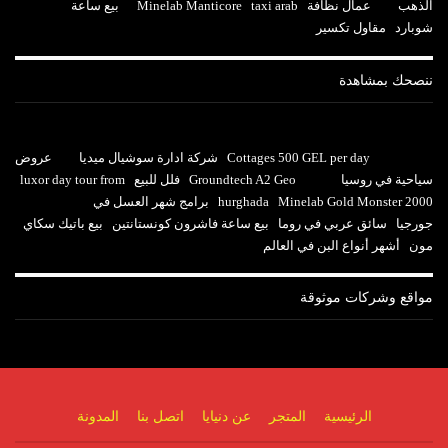
الذهب
عمال نظافة
taxi arab
Minelab Manticore
بيع ساعة
شوبارد
مقاول تكسير
ننصحك بمشاهدة
Cottages 500 GEL per day
شركة ادارة سوشيال ميديا
عروض
سياحية في روسيا
Groundtech A2 Geo
فلل للبيع
luxor day tour from
Minelab Gold Monster 2000
hurghada
برامج شهر العسل في
جورجيا
سائق عربي في روما
بيع ساعة فاشرون كونستانتين
بيع باتيك سكاي
مون
أشهر أنواع البن في العالم
مواقع وشركات موثوقة
الرئيسية
المتجر
عن دنيايا
اتصل بنا
المدونة