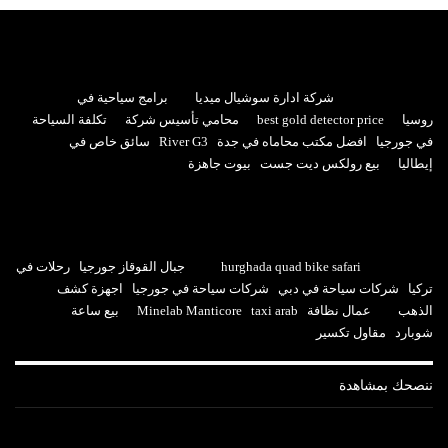
شركة ادارة سوشيال ميديا
برامج سياحية في
روسيا
best gold detector price
محامي تأسيس شركة
تكلفة السياحة
في جورجيا
افضل مكتب محاماه في جدة
River G3
سائق خاص في
إيطاليا
بيع رولكس ديت جست
بيوت جاهزة
hurghada quad bike safari
جبال القوقاز جورجيا
رحلات في
تركيا
شركات سياحة في دبي
شركات سياحة في جورجيا
اجهزة كشف
الذهب
عمال نظافة
taxi arab
Minelab Manticore
بيع ساعة
شوبارد
مقاول تكسير
ننصحك بمشاهدة