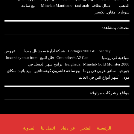
الذهب
عمال نظافة
taxi arab
Minelab Manticore
بيع ساعة
شوبارد
مقاول تكسير
ننصحك بمشاهدة
Cottages 500 GEL per day
شركة ادارة سوشيال ميديا
عروض
سياحية في روسيا
Groundtech A2 Geo
فلل للبيع
luxor day tour from
Minelab Gold Monster 2000
hurghada
برامج شهر العسل في
جورجيا
سائق عربي في روما
بيع ساعة فاشرون كونستانتين
بيع باتيك سكاي
مون
أشهر أنواع البن في العالم
مواقع وشركات موثوقة
الرئيسية
المتجر
عن دنيايا
اتصل بنا
المدونة