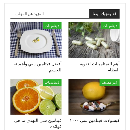
قد يعجبك ايضا
المزيد عن المؤلف
فيتامينات
فيتامينات
أهم الفيتامينات لتقوية
أفضل فيتامين سي وأهميته
العظام
للجسم
غير مصنف
فيتامينات
كبسولات فيتامين سي ١٠٠٠
فيتامين سي النهدي ما هي
فوائده