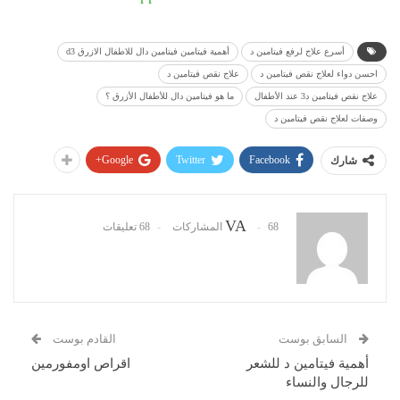
أسرع علاج لرفع فيتامين د
أهمية فيتامين فيتامين دال للاطفال الازرق d3
احسن دواء لعلاج نقص فيتامين د
علاج نقص فيتامين د
علاج نقص فيتامين د3 عند الأطفال
ما هو فيتامين دال للأطفال الأزرق ؟
وصفات لعلاج نقص فيتامين د
Google+
Twitter
Facebook
شارك
VA
68 المشاركات
68 تعليقات
السابق بوست
القادم بوست
أهمية فيتامين د للشعر
اقراص اومفورمين
للرجال والنساء