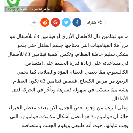
ما هو فيتامين دال للأطفال الأزرق ؟
شارك
ما هو فيتامين دال للأطفال الأزرق أو فيتامين d3 للأطفال هو
من أهمّ الفيتامينات التي يحتاجها جسم الطفل حتى ينمو
بشكل سليم خاصّة العظام، وتكمن أهمية فيتامين d3 للأطفال
في مساعدته على زيادة قدرة الجسم على امتصاص
الكالسيوم، ممّا يعطي العظام القوّة والصلابة، كما يحمي
الرضع من مرض الكساح، فبنقص فيتامين d3 تكون العظام
هشة ممّا يتسبّب في سهولة كسرها، وتأخّر في الحركة لدى
الأطفال.
وعلى الرغم من وجود بعض الجدل، لكن يعتقد معظم الخبراء
حاليًا أن فيتامين د3 هو أفضل أشكال مكملات فيتامين د التي
يجب تناولها، حيث أنه طبيعي ويقوم الجسم بامتصاصه