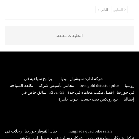
السابق
التالي
التعليقات مغلقة.
شركة ادارة سوشيال ميديا
برامج سياحية في
روسيا
best gold detector price
محامي تأسيس شركة
تكلفة السياحة
في جورجيا
افضل مكتب محاماه في جدة
River G3
سائق خاص في
إيطاليا
بيع رولكس ديت جست
بيوت جاهزة
hurghada quad bike safari
جبال القوقاز جورجيا
رحلات في
تركيا
شركات سياحة في دبي
شركات سياحة في جورجيا
اجهزة كشف