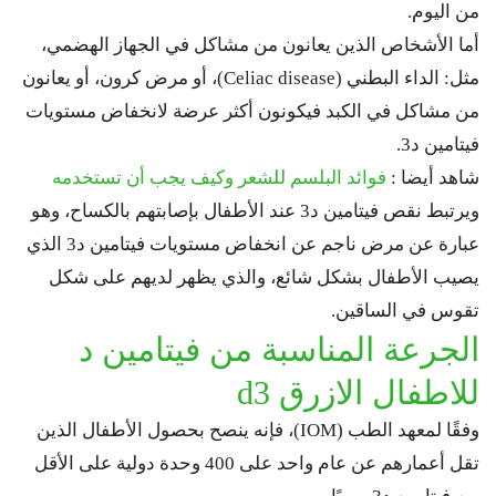
من اليوم.
أما الأشخاص الذين يعانون من مشاكل في الجهاز الهضمي،
مثل: الداء البطني (Celiac disease)، أو مرض كرون، أو يعانون
من مشاكل في الكبد فيكونون أكثر عرضة لانخفاض مستويات
فيتامين د3.
شاهد أيضا :
فوائد البلسم للشعر وكيف يجب أن تستخدمه
ويرتبط نقص فيتامين د3 عند الأطفال بإصابتهم بالكساح، وهو
عبارة عن مرض ناجم عن انخفاض مستويات فيتامين د3 الذي
يصيب الأطفال بشكل شائع، والذي يظهر لديهم على شكل
تقوس في الساقين.
الجرعة المناسبة من فيتامين د
للاطفال الازرق d3
وفقًا لمعهد الطب (IOM)، فإنه ينصح بحصول الأطفال الذين
تقل أعمارهم عن عام واحد على 400 وحدة دولية على الأقل