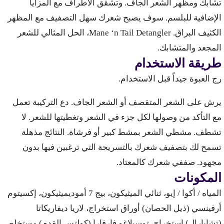
تشابك ومظهر الشعر الجاف. وتشقق الأطراف مع المزايا
الإضافية للبلسم. سوف يصبح شعرك سهل التصفيف مع المظهر
الكثيف البراق. Mane ‘n Tail Detangler، الحل المثالي للشعر
المجعد والمتشابك.
طريقة الاستخدام
رج العبوة جيداً قبل الاستخدام.
يرش على الشعر المتقصف أو الشعر الجاف. دع التركيبة تعمل
مع التأكد من وصولها لكل جزء في الشعر وتغطيتها للشعر. لا
تشطف. مشطي الشعر بمشط كبير أو فرشاة. النتائج مذهلة
تسمح لك بتصفيف شعرك بالتسريحة التي ترغبين فيها بدون
مجهود. صففي شعرك كالمعتاد.
المكونات
المياه / أكوا / إيو، ثنائي الميثيكون، بيج 7 أموديميثيكون، إكسيتوم
أرفينسي (ذيل الحصان) أوراق استخراج، لاريا ديفاريكاتا
(تشابارال) استخراج، توسيلاغو فارفارا (كولتس القدم) مستخلص