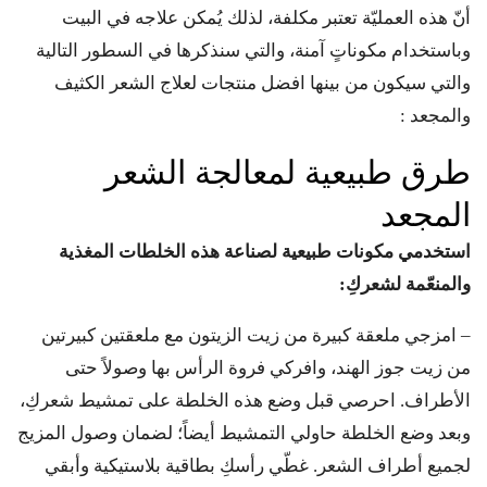
أنّ هذه العمليّة تعتبر مكلفة، لذلك يُمكن علاجه في البيت
وباستخدام مكوناتٍ آمنة، والتي سنذكرها في السطور التالية
والتي سيكون من بينها افضل منتجات لعلاج الشعر الكثيف
والمجعد :
طرق طبيعية لمعالجة الشعر
المجعد
استخدمي مكونات طبيعية لصناعة هذه الخلطات المغذية
والمنعّمة لشعركِ:
– امزجي ملعقة كبيرة من زيت الزيتون مع ملعقتين كبيرتين
من زيت جوز الهند، وافركي فروة الرأس بها وصولاً حتى
الأطراف. احرصي قبل وضع هذه الخلطة على تمشيط شعركِ،
وبعد وضع الخلطة حاولي التمشيط أيضاً؛ لضمان وصول المزيج
لجميع أطراف الشعر. غطّي رأسكِ بطاقية بلاستيكية وأبقي