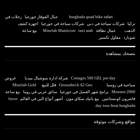
hurghada quad bike safari
جبال القوقاز جورجيا
رحلات في
تركيا
شركات سياحة في دبي
شركات سياحة في جورجيا
اجهزة كشف
الذهب
عمال نظافة
taxi arab
Minelab Manticore
بيع ساعة
شوبارد
مقاول تكسير
ننصحك بمشاهدة
Cottages 500 GEL per day
شركة ادارة سوشيال ميديا
عروض
سياحية في روسيا
Groundtech A2 Geo
فلل للبيع
Minelab Gold
Monster 2000
برامج شهر العسل في جورجيا
سائق عربي في روما
بيع ساعة
فاشرون كونستانتين
بيع باتيك سكاي مون
أشهر أنواع البن في العالم
luxor
day tour from hurghada
مواقع وشركات موثوقة