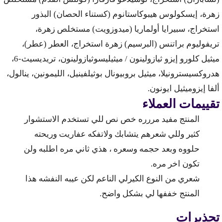
زهرة، إيسكولوس هيبوكاستانوم (كستناء الحصان) البذور
استخراج، سبيرايا أولماريا (ميدوزويت) مستخلص زهرة،
تريفوليوم براتنس (البرسيم) زهرة استخراج، العطر (عطر)،
ميثيل كلورو إيزو ثيازولينون / ميثيليسوثيازولينون، تريديسيث-6،
هدروكسيسترونيلا، ميثيل بروبيونال بوثيلفينيل، الليمونين، ينالول،
ألفا إيزوميثيل ايونون.
تقييمات العملاء
المنتج مفيد مررره خص نص للي تستخدم الاستشوار
كثير وللي شعرهم يتشابك ولاتفكه عفاريت وريحته
حلووه وبعد حجمه وسعره ، هذي ثاني مره اطلبه ولن
تكون اخر مره.
شعري من النوع الكيرلي الناعم لكن عيبه النفشه هذا
المنتج خففها لي بشكل واضح.
تحذيرات