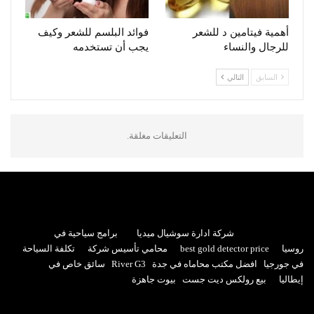
أهمية فيتامين د للشعر
فوائد البلسم للشعر وكيف
للرجال والنساء
يجب أن تستخدمه
السابق
التالي
التعليقات مغلقة.
شركة ادارة سوشيال ميديا
برامج سياحية في
روسيا
best gold detector price
محامي تأسيس شركة
تكلفة السياحة
في جورجيا
افضل مكتب محاماه في جدة
River G3
سائق خاص في
إيطاليا
بيع رولكس ديت جست
بيوت جاهزة