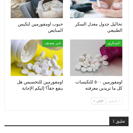
تحاليل جدول معدل السكر
حبوب اومفورمين لتكيس
الطبيعي
المبايض
السكري
غير مصنف
اومفورمين ٥٠٠ للتكيسات
اومفورمين للتخسيس هل
كل ما تريدين معرفته
ينفع حقاً؟ إليكم الإجابة
السابق
التالي
تعليق 1