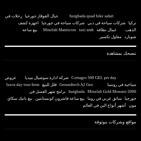
hurghada quad bike safari
جبال القوقاز جورجيا
رحلات في
تركيا
شركات سياحة في دبي
شركات سياحة في جورجيا
اجهزة كشف
الذهب
عمال نظافة
taxi arab
Minelab Manticore
بيع ساعة
شوبارد
مقاول تكسير
ننصحك بمشاهدة
Cottages 500 GEL per day
شركة ادارة سوشيال ميديا
عروض
سياحية في روسيا
Groundtech A2 Geo
فلل للبيع
luxor day tour from
Minelab Gold Monster 2000
hurghada
برامج شهر العسل في
جورجيا
سائق عربي في روما
بيع ساعة فاشرون كونستانتين
بيع باتيك سكاي
مون
أشهر أنواع البن في العالم
مواقع وشركات موثوقة