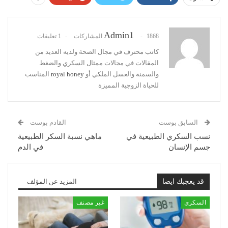
Admin1
1868 المشاركات
1 تعليقات
كاتب محترف في مجال الصحة ولديه العديد من
المقالات في مجالات ممثال السكري والضغط
والسمنة والعسل الملكي أو
royal honey
المناسب
للحياة الزوجية المميزة
السابق بوست
القادم بوست
نسب السكري الطبيعية في
ماهي نسبة السكر الطبيعية
جسم الإنسان
في الدم
قد يعجبك ايضا
المزيد عن المؤلف
السكري
غير مصنف