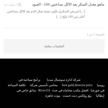
ماهو معدل السكر بعد الاكل بساعتين 160 - العنود
5 سنوات منذ
[…] لمريض السكري تكون نسبة سكر الدم بعد الاكل بساعتين
أعلى من 180 ملغ/ […]
الصفحة 1 من 1
التعليقات مغلقة.
شركة ادارة سوشيال ميديا
برامج سياحية في
روسيا
best gold detector price
محامي تأسيس شركة
تكلفة السياحة
في جورجيا
افضل مكتب محاماه في جدة
River G3
سائق خاص في
إيطاليا
بيع رولكس ديت جست
بيوت جاهزة