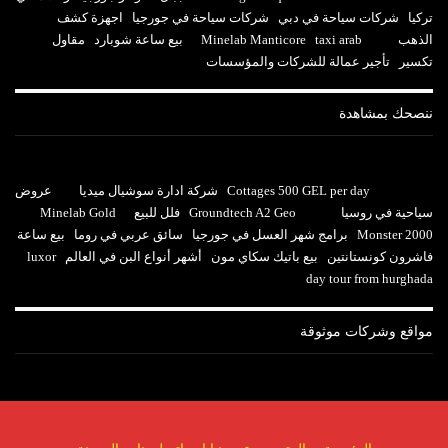
تركيا
شركات سياحة في دبي
شركات سياحة في جورجيا
اجهزة كشف
الذهب
taxi arab
Minelab Manticore
بيع ساعة شوبارد
مقاول
تكسير
تأجير عمالة للشركات والمؤسسات
ننصحك بمشاهدة
Cottages 500 GEL per day
شركة ادارة سوشيال ميديا
عروض
سياحية في روسيا
Groundtech A2 Geo
فلل للبيع
Minelab Gold
Monster 2000
برامج شهر العسل في جورجيا
سائق عربي في روما
بيع ساعة
فاشرون كونستانتين
بيع باتيك سكاي مون
أشهر أنواع البن في العالم
luxor
day tour from hurghada
مواقع وشركات موثوقة