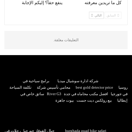
كل ما تريدين معرفته
ينفع حقاً؟ إليكم الإجابة
السابق
التالي
التعليقات مغلقة.
شركة ادارة سوشيال ميديا
برامج سياحية في
روسيا
best gold detector price
محامي تأسيس شركة
تكلفة السياحة
في جورجيا
افضل مكتب محاماه في جدة
River G3
سائق خاص في
إيطاليا
بيع رولكس ديت جست
بيوت جاهزة
hurghada quad bike safari
جبال القوقاز جورجيا
رحلات في