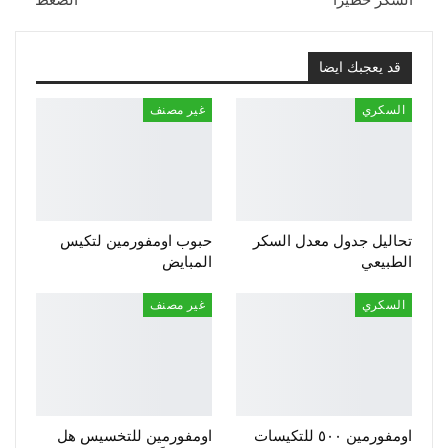
السكر خطيراً
الضغط
قد يعجبك ايضا
السكري
غير مصنف
تحاليل جدول معدل السكر
حبوب اومفورمين لتكيس
الطبيعي
المبايض
السكري
غير مصنف
اومفورمين ٥٠٠ للتكيسات
اومفورمين للتخسيس هل