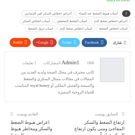
أسباب هبوط الضغط عند النساء
أعراض انخفاض السكر لغير المصابين
أعراض انخفاض ضغط الدم
اسباب الضغط المنخفض
اسباب انخفاض السكر
اسباب انخفاض الضغط
اسباب انخفاض ضغط الدم
اسباب نزول الضغط
ReddIt
Google+
Twitter
Facebook
شارك
WhatsApp
Pinterest
البريد الإلكتروني
Admin1
1868 المشاركات
1 تعليقات
كاتب محترف في مجال الصحة ولديه العديد من
المقالات في مجالات ممثال السكري والضغط
والسمنة والعسل الملكي أو
royal honey
المناسب
للحياة الزوجية المميزة
السابق بوست
القادم بوست
ارتفاع الضغط والسكر
اعراض هبوط الضغط
المفاجئ ومتى يكون ارتفاع
والسكر ومخاطر هبوط