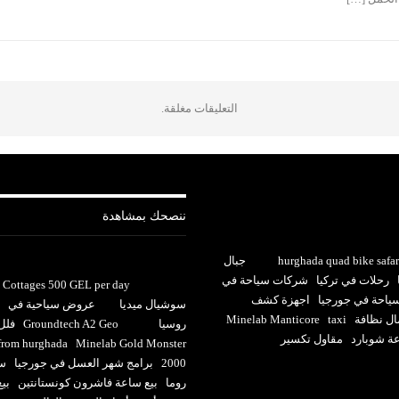
التعليقات مغلقة.
ننصحك بمشاهدة
hurghada quad bike safar
جبال
رحلات في تركيا
شركات سياحة في
Cottages 500 GEL per day
احة في جورجيا
اجهزة كشف
سوشيال ميديا
عروض سياحية في
ل نظافة
taxi
Minelab Manticore
روسيا
Groundtech A2 Geo
فلل 
عة شوبارد
مقاول تكسير
 from hurghada
Minelab Gold Monster
2000
برامج شهر العسل في جورجيا
سا
روما
بيع ساعة فاشرون كونستانتين
بي