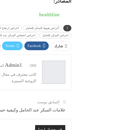
المصادر:
healthline
أعراض هبوط السكر للحامل
اعراض ارتفاع ا
اعراض السكر للحامل
اعراض انخفاض السكر عند ال
Twitter
Facebook
شارك
Admin1
1868 المشاركات
كاتب محترف في مجال ال
الزوجية المميزة
السابق بوست
علامات السكر عند الحامل وكيفية حس
قد يعجبك ايضا