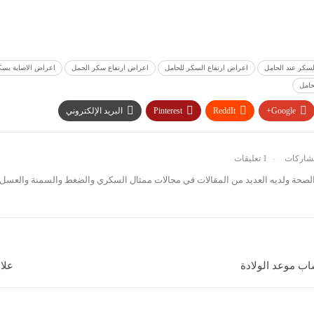
لسكر عند الحامل
اعراض ارتفاع السكر للحامل
اعراض ارتفاع سكر الحمل
اعراض الاصابة بسك
حامل
Google+
ReddIt
Pinterest
البريد الإلكتروني
1 تعليقات
صحة ولديه العديد من المقالات في مجالات ممثال السكري والضغط والسمنة والعسل 
اب موعد الولادة
علا