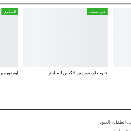
غير مصنف
السكري
حبوب اومفورمين لتكيس المبايض
اومفورمين ٥٠٠ للتكيسات كل ما تريدين مع
ى الطفل - العنود
الحمل […]