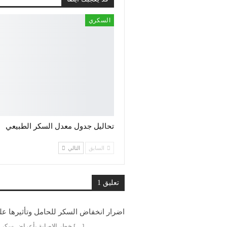
السكري
تحاليل جدول معدل السكر الطبيعي
السابق
التالي
تعليق 1
اضرار انخفاض السكر للحامل وتأثيرها عل
[…] خطر الإصابة بأعراض سكر 