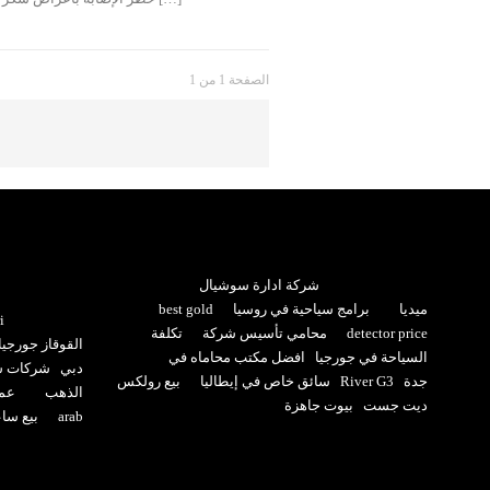
الصفحة 1 من 1
شركة ادارة سوشيال
ميديا
برامج سياحية في روسيا
best gold
i
detector price
محامي تأسيس شركة
تكلفة
القوقاز جورجيا
السياحة في جورجيا
افضل مكتب محاماه في
دبي
شركات سي
جدة
River G3
سائق خاص في إيطاليا
بيع رولكس
الذهب
عما
ديت جست
بيوت جاهزة
arab
بيع سا