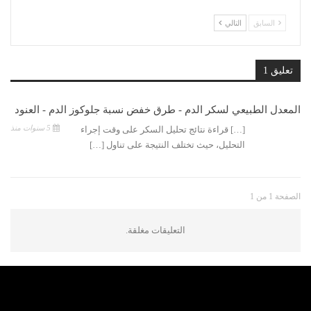
السابق
التالي
تعليق 1
المعدل الطبيعي لسكر الدم - طرق خفض نسبة جلوكوز الدم - العنود
5 سنوات منذ
[…] قراءة نتائج تحليل السكر على وقت إجراء
التحليل، حيث تختلف النتيجة على تناول […]
الصفحة 1 من 1
التعليقات مغلقة.