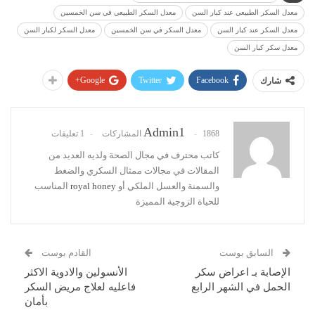
معدل السكر الطبيعي عند كبار السن
معدل السكر الطبيعي في سن الخمسين
معدل السكر عند كبار السن
معدل السكر في سن الخمسين
معدل السكر لكبار السن
معدل سكر كبار السن
Google+
Twitter
Facebook
شارك
Admin1
1868 المشاركات
1 تعليقات
كاتب محترف في مجال الصحة ولديه العديد من
المقالات في مجالات ممثال السكري والضغط
والسمنة والعسل الملكي أو
royal honey
المناسب
للحياة الزوجية المميزة
السابق بوست
القادم بوست
الإصابة بـ اعراض سكر
الأنسولين والادوية الاكثر
الحمل في الشهر الرابع
فاعليه لعلاج مريض السكر
بأمان