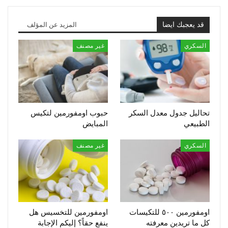
قد يعجبك ايضا
المزيد عن المؤلف
السكري
غير مصنف
تحاليل جدول معدل السكر
حبوب اومفورمين لتكيس
الطبيعي
المبايض
السكري
غير مصنف
اومفورمين ٥٠٠ للتكيسات
اومفورمين للتخسيس هل
كل ما تريدين معرفته
ينفع حقاً؟ إليكم الإجابة