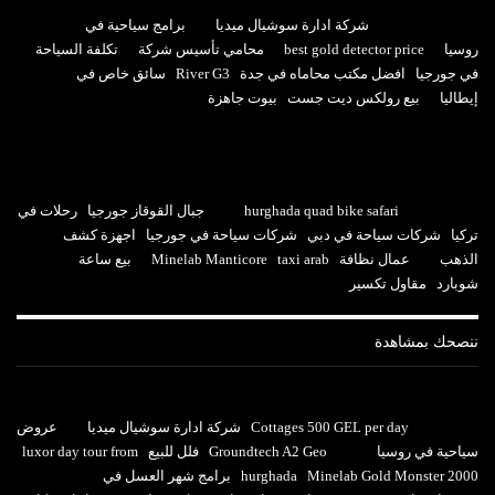
شركة ادارة سوشيال ميديا
برامج سياحية في
روسيا
best gold detector price
محامي تأسيس شركة
تكلفة السياحة
في جورجيا
افضل مكتب محاماه في جدة
River G3
سائق خاص في
إيطاليا
بيع رولكس ديت جست
بيوت جاهزة
hurghada quad bike safari
جبال القوقاز جورجيا
رحلات في
تركيا
شركات سياحة في دبي
شركات سياحة في جورجيا
اجهزة كشف
الذهب
عمال نظافة
taxi arab
Minelab Manticore
بيع ساعة
شوبارد
مقاول تكسير
ننصحك بمشاهدة
Cottages 500 GEL per day
شركة ادارة سوشيال ميديا
عروض
سياحية في روسيا
Groundtech A2 Geo
فلل للبيع
luxor day tour from
Minelab Gold Monster 2000
hurghada
برامج شهر العسل في