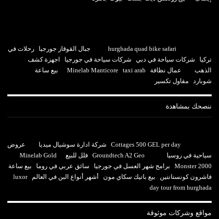
hurghada quad bike safari
جبال القوقاز جورجيا
رحلات في
تركيا
شركات سياحة في دبي
شركات سياحة في جورجيا
اجهزة كشف
الذهب
عمال نظافة
taxi arab
Minelab Manticore
بيع ساعة
شوبارد
مقاول تكسير
ننصحك بمشاهدة
Cottages 500 GEL per day
شركة ادارة سوشيال ميديا
عروض
سياحية في روسيا
Groundtech A2 Geo
فلل للبيع
Minelab Gold
Monster 2000
برامج شهر العسل في جورجيا
سائق عربي في روما
بيع ساعة
فاشرون كونستانتين
بيع باتيك سكاي مون
أشهر أنواع البن في العالم
luxor
day tour from hurghada
مواقع وشركات موثوقة