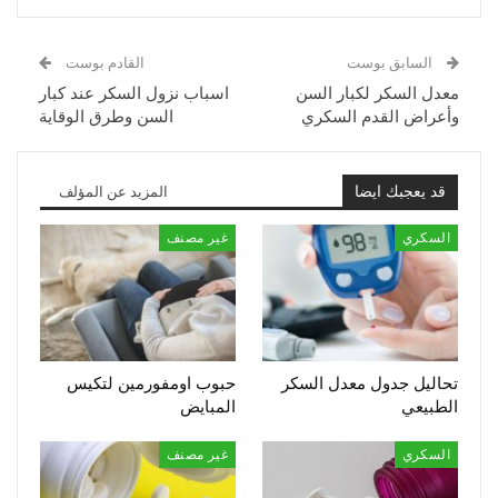
السابق بوست
القادم بوست
معدل السكر لكبار السن
اسباب نزول السكر عند كبار
وأعراض القدم السكري
السن وطرق الوقاية
قد يعجبك ايضا
المزيد عن المؤلف
السكري
غير مصنف
تحاليل جدول معدل السكر
حبوب اومفورمين لتكيس
الطبيعي
المبايض
السكري
غير مصنف