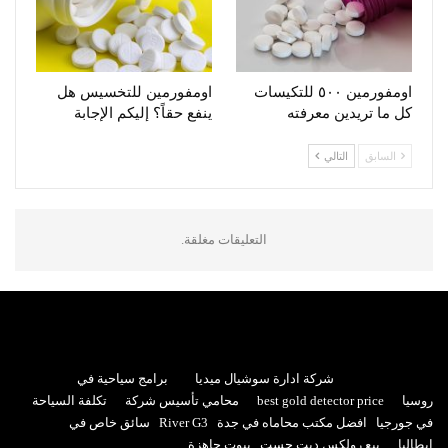
اومفورمين ٥٠٠ للتكيسات
اومفورمين للتخسيس هل
كل ما تريدين معرفته
ينفع حقاً؟ إليكم الإجابة
السابق
التالي
التعليقات مغلقة.
شركة ادارة سوشيال ميديا
برامج سياحية في
روسيا
best gold detector price
محامي تأسيس شركة
تكلفة السياحة
في جورجيا
افضل مكتب محاماه في جدة
River G3
سائق خاص في
إيطاليا
بيع رولكس ديت جست
بيوت جاهزة