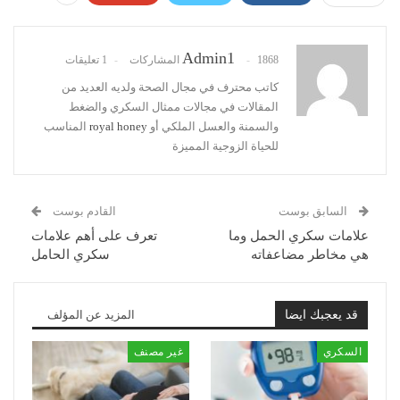
Admin1
1868 المشاركات
1 تعليقات
كاتب محترف في مجال الصحة ولديه العديد من
المقالات في مجالات ممثال السكري والضغط
والسمنة والعسل الملكي أو
royal honey
المناسب
للحياة الزوجية المميزة
السابق بوست
القادم بوست
علامات سكري الحمل وما
تعرف على أهم علامات
هي مخاطر مضاعفاته
سكري الحامل
قد يعجبك ايضا
المزيد عن المؤلف
السكري
غير مصنف