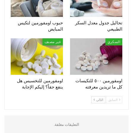
تحاليل جدول معدل السكر
حبوب اومفورمين لتكيس
الطبيعي
المبايض
السكري
غير مصنف
اومفورمين ٥٠٠ للتكيسات
اومفورمين للتخسيس هل
كل ما تريدين معرفته
ينفع حقاً؟ إليكم الإجابة
السابق
التالي
التعليقات مغلقة.