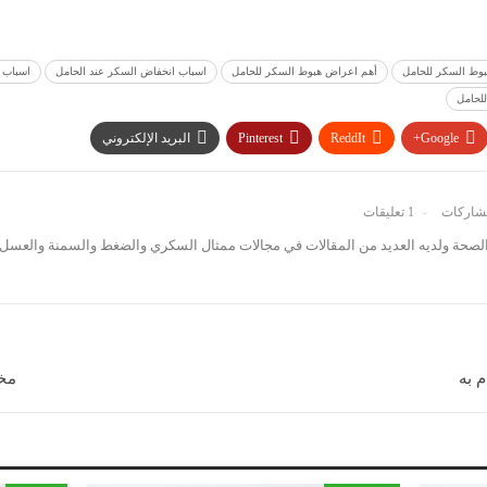
وط السكر للحامل
أهم اعراض هبوط السكر للحامل
اسباب انخفاض السكر عند الحامل
اسباب 
لحامل
Google+
ReddIt
Pinterest
البريد الإلكتروني
1 تعليقات
صحة ولديه العديد من المقالات في مجالات ممثال السكري والضغط والسمنة والعسل 
 به
مخ