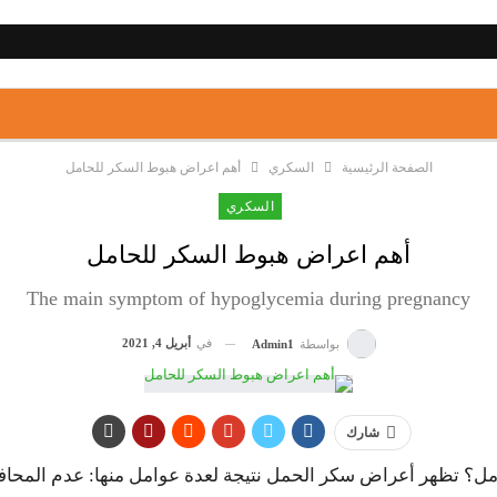
الصفحة الرئيسية
السكري
أهم اعراض هبوط السكر للحامل
السكري
أهم اعراض هبوط السكر للحامل
The main symptom of hypoglycemia during pregnancy
في
أبريل 4, 2021
بواسطة
Admin1
شارك
ل؟ تظهر أعراض سكر الحمل نتيجة لعدة عوامل منها: عدم المحاف