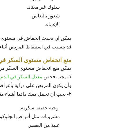
سلوك غير معتاد.
شعور بالنعاس.
الإغماء.
يمكن ان يحدث انخفاض في مستوى الس
قد يتسبب في استيقاظ المريض أثناء 
منع انخفاض مستوى السكر في
يمكن منع انخفاض مستوي السكر من 
١-
يجب فحص
معدل السكر في الدم
ب
وأن يكون المريض على دراية بأعرا
٢-
يجب أن تحمل معك دائما أشياء مث
وجبة خفيفة سكرية.
مشروبات مثل أقراص الجلوكوز
علبة من العصير.