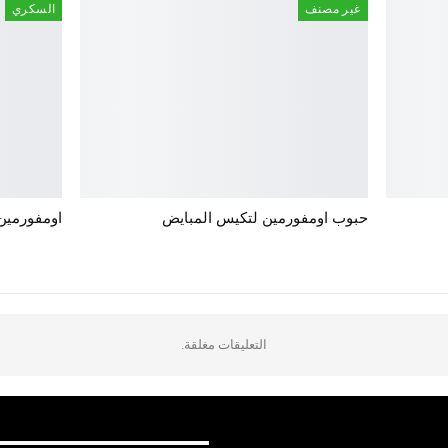
غير مصنف
السكري
حبوب اومفورمين لتكيس المبايض
اومفورمين ٥٠٠ للتكيسات كل ما تريدين مع
التعليقات مغلقة.