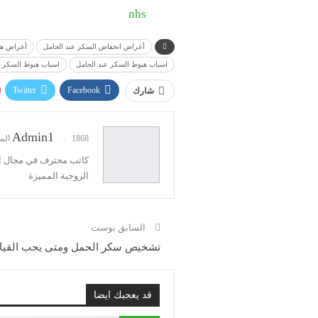
nhs
أعراض انخفاض السكر عند الحامل
أعراض هب
اسباب هبوط السكر عند الحامل
اسباب هبوط السكر ل
Twitter
Facebook
شارك
Admin1
1868 المشاركات
كاتب محترف في مجال ال
الزوجية المميزة
السابق بوست
تشخيص سكر الحمل ومتى يجب القيام
قد يعجبك ايضا