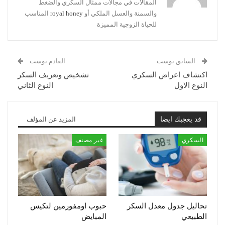
المقالات في مجالات ممثال السكري والضغط
والسمنة والعسل الملكي أو
royal honey
المناسب
للحياة الزوجية المميزة
السابق بوست
القادم بوست
اكتشاف اعراض السكري
تشخيص وتعريف السكر
النوع الاول
النوع الثاني
قد يعجبك ايضا
المزيد عن المؤلف
السكري
غير مصنف
تحاليل جدول معدل السكر
حبوب اومفورمين لتكيس
الطبيعي
المبايض