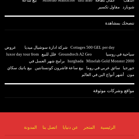
الذهب
عمال نظافة
taxi arab
Minelab Manticore
بيع ساعة
شوبارد
مقاول تكسير
ننصحك بمشاهدة
Cottages 500 GEL per day
شركة ادارة سوشيال ميديا
عروض
سياحية في روسيا
Groundtech A2 Geo
فلل للبيع
luxor day tour from
Minelab Gold Monster 2000
hurghada
برامج شهر العسل في
جورجيا
سائق عربي في روما
بيع ساعة فاشرون كونستانتين
بيع باتيك سكاي
مون
أشهر أنواع البن في العالم
مواقع وشركات موثوقة
الرئيسية
المتجر
عن دنيايا
اتصل بنا
المدونة