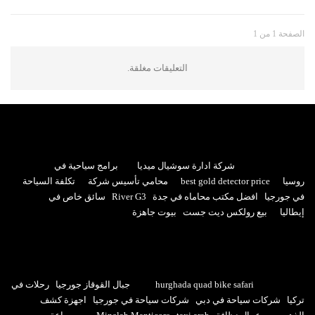
الصفحة 1 من 1
التعليقات مغلقة.
شركة ادارة سوشيال ميديا
برامج سياحية في
روسيا
best gold detector price
محامي تأسيس شركة
تكلفة السياحة
في جورجيا
افضل مكتب محاماه في جدة
River G3
سائق خاص في
إيطاليا
بيع رولكس ديت جست
بيوت جاهزة
hurghada quad bike safari
جبال القوقاز جورجيا
رحلات في
تركيا
شركات سياحة في دبي
شركات سياحة في جورجيا
اجهزة كشف