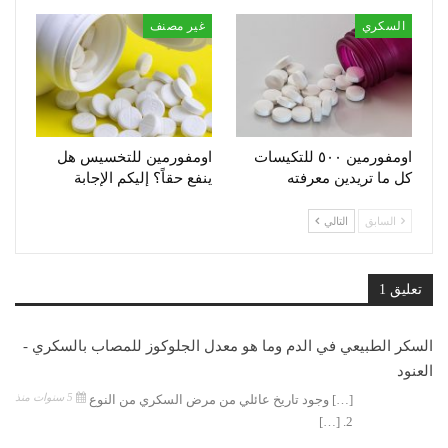
السكري
غير مصنف
اومفورمين ٥٠٠ للتكيسات
اومفورمين للتخسيس هل
كل ما تريدين معرفته
ينفع حقاً؟ إليكم الإجابة
السابق
التالي
تعليق 1
السكر الطبيعي في الدم وما هو معدل الجلوكوز للمصاب بالسكري -
العنود
5 سنوات منذ
[…] وجود تاريخ عائلي من مرض السكري من النوع
2. […]