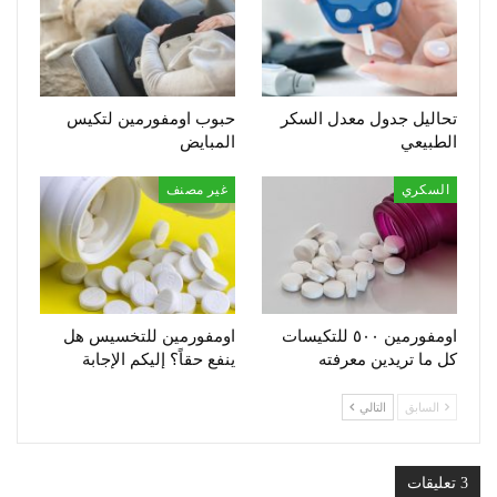
تحاليل جدول معدل السكر
حبوب اومفورمين لتكيس
الطبيعي
المبايض
السكري
غير مصنف
اومفورمين ٥٠٠ للتكيسات
اومفورمين للتخسيس هل
كل ما تريدين معرفته
ينفع حقاً؟ إليكم الإجابة
السابق
التالي
3 تعليقات