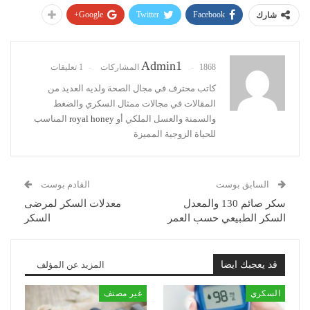
Google+
Twitter
Facebook
شارك
Admin1
1868 المشاركات
1 تعليقات
كاتب محترف في مجال الصحة ولديه العديد من
المقالات في مجالات ممثال السكري والضغط
والسمنة والعسل الملكي أو
royal honey
المناسب
للحياة الزوجية المميزة
السابق بوست
القادم بوست
سكر صائم 130 والمعدل
معدلات السكر لمرضى
السكر الطبيعي حسب العمر
السكر
قد يعجبك ايضا
المزيد عن المؤلف
السكري
غير مصنف