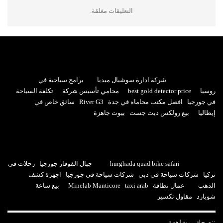
التعليقات مغلقة.
شركة ادارة سوشيال ميديا
برامج سياحية في
روسيا
best gold detector price
محامي تأسيس شركة
تكلفة السياحة
في جورجيا
افضل مكتب محاماه في جدة
River G3
سائق خاص في
إيطاليا
بيع رولكس ديت جست
بيوت جاهزة
hurghada quad bike safari
جبال القوقاز جورجيا
رحلات في
تركيا
شركات سياحة في دبي
شركات سياحة في جورجيا
اجهزة كشف
الذهب
عمال نظافة
taxi arab
Minelab Manticore
بيع ساعة
شوبارد
مقاول تكسير
ننصحك بمشاهدة