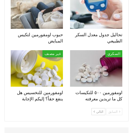
تحاليل جدول معدل السكر
حبوب اومفورمين لتكيس
الطبيعي
المبايض
السكري
غير مصنف
اومفورمين ٥٠٠ للتكيسات
اومفورمين للتخسيس هل
كل ما تريدين معرفته
ينفع حقاً؟ إليكم الإجابة
السابق
التالي