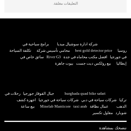
التعليقات مغلقة.
شركة ادارة سوشيال ميديا
برامج سياحية في
روسيا
best gold detector price
محامي تأسيس شركة
تكلفة السياحة
في جورجيا
افضل مكتب محاماه في جدة
River G3
سائق خاص في
إيطاليا
بيع رولكس ديت جست
بيوت جاهزة
hurghada quad bike safari
جبال القوقاز جورجيا
رحلات في
تركيا
شركات سياحة في دبي
شركات سياحة في جورجيا
اجهزة كشف
الذهب
عمال نظافة
taxi arab
Minelab Manticore
بيع ساعة
شوبارد
مقاول تكسير
ننصحك بمشاهدة