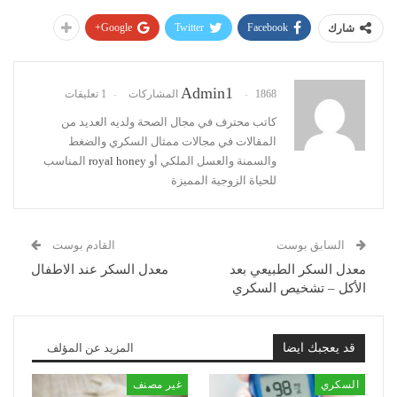
Google+
Twitter
Facebook
شارك
Admin1
1868 المشاركات
1 تعليقات
كاتب محترف في مجال الصحة ولديه العديد من
المقالات في مجالات ممثال السكري والضغط
والسمنة والعسل الملكي أو
royal honey
المناسب
للحياة الزوجية المميزة
السابق بوست
القادم بوست
معدل السكر الطبيعي بعد
معدل السكر عند الاطفال
الأكل – تشخيص السكري
قد يعجبك ايضا
المزيد عن المؤلف
السكري
غير مصنف