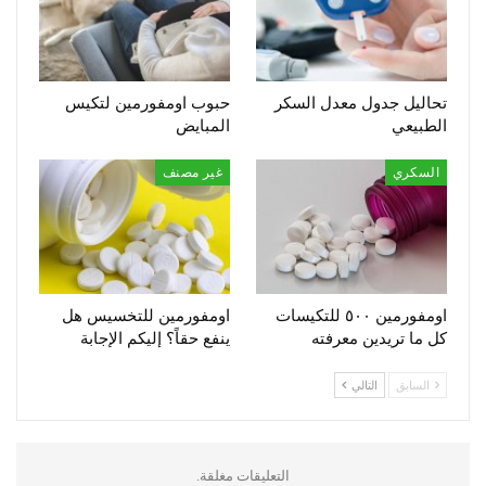
تحاليل جدول معدل السكر
حبوب اومفورمين لتكيس
الطبيعي
المبايض
السكري
غير مصنف
اومفورمين ٥٠٠ للتكيسات
اومفورمين للتخسيس هل
كل ما تريدين معرفته
ينفع حقاً؟ إليكم الإجابة
السابق
التالي
التعليقات مغلقة.