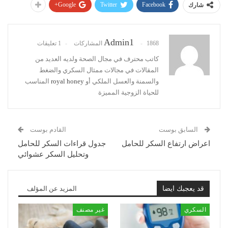
Google+
Twitter
Facebook
شارك
Admin1
1868 المشاركات
1 تعليقات
كاتب محترف في مجال الصحة ولديه العديد من
المقالات في مجالات ممثال السكري والضغط
والسمنة والعسل الملكي أو
royal honey
المناسب
للحياة الزوجية المميزة
السابق بوست
القادم بوست
اعراض ارتفاع السكر للحامل
جدول قراءات السكر للحامل
وتحليل السكر عشوائي
قد يعجبك ايضا
المزيد عن المؤلف
السكري
غير مصنف