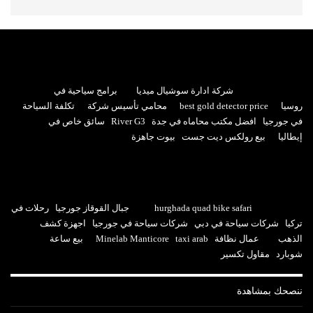
شركة ادارة سوشيال ميديا
برامج سياحية في
روسيا
best gold detector price
محامي تأسيس شركة
تكلفة السياحة
في جورجيا
افضل مكتب محاماه في جدة
River G3
سائق خاص في
إيطاليا
بيع رولكس ديت جست
بيوت جاهزة
hurghada quad bike safari
جبال القوقاز جورجيا
رحلات في
تركيا
شركات سياحة في دبي
شركات سياحة في جورجيا
اجهزة كشف
الذهب
عمال نظافة
taxi arab
Minelab Manticore
بيع ساعة
شوبارد
مقاول تكسير
ننصحك بمشاهدة