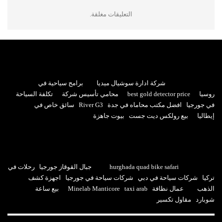
التعليقات مغلقة.
شركة ادارة سوشيال ميديا
برامج سياحية في
روسيا
best gold detector price
محامي تأسيس شركة
تكلفة السياحة
في جورجيا
افضل مكتب محاماه في جدة
River G3
سائق خاص في
إيطاليا
بيع رولكس ديت جست
بيوت جاهزة
hurghada quad bike safari
جبال القوقاز جورجيا
رحلات في
تركيا
شركات سياحة في دبي
شركات سياحة في جورجيا
اجهزة كشف
الذهب
عمال نظافة
taxi arab
Minelab Manticore
بيع ساعة
شوبارد
مقاول تكسير