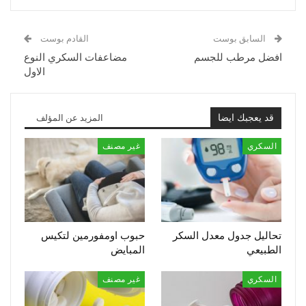
السابق بوست
القادم بوست
افضل مرطب للجسم
مضاعفات السكري النوع
الاول
قد يعجبك ايضا
المزيد عن المؤلف
السكري
غير مصنف
تحاليل جدول معدل السكر
حبوب اومفورمين لتكيس
الطبيعي
المبايض
السكري
غير مصنف