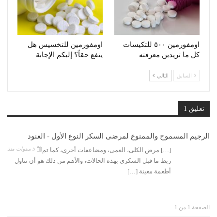
اومفورمين ٥٠٠ للتكيسات
اومفورمين للتخسيس هل
كل ما تريدين معرفته
ينفع حقاً؟ إليكم الإجابة
السابق
التالي
تعليق 1
الرجيم المسموح والممنوع لمرضى السكر النوع الأول - العنود
5 سنوات منذ
[…] مرض الكلى، العمى، ومضاعفات أخرى، كما تم
ربط ما قبل السكري بهذه الحالات، والأهم من ذلك هو أن تناول
أطعمة معينة […]
الصفحة 1 من 1