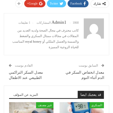
Google+
Twitter
Facebook
شارك
Admin1
1868 المشاركات
1 تعليقات
كاتب محترف في مجال الصحة ولديه العديد من
المقالات في مجالات ممثال السكري والضغط
والسمنة والعسل الملكي أو
royal honey
المناسب
للحياة الزوجية المميزة
السابق بوست
القادم بوست
معدل انخفاض السكر في
معدل السكر التراكمي
الدم أثناء النوم
الطبيعي عند الاطفال
قد يعجبك ايضا
المزيد عن المؤلف
السكري
غير مصنف