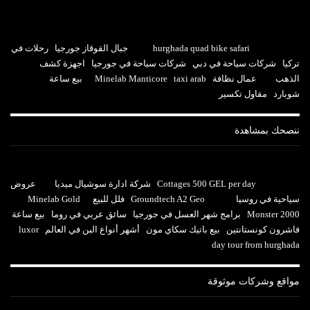
hurghada quad bike safari
جبال القوقاز جورجيا
رحلات في
تركيا
شركات سياحة في دبي
شركات سياحة في جورجيا
اجهزة كشف
الذهب
عمال نظافة
taxi arab
Minelab Manticore
بيع ساعة
شوبارد
مقاول تكسير
ننصحك بمشاهدة
Cottages 500 GEL per day
شركة ادارة سوشيال ميديا
عروض
سياحية في روسيا
Groundtech A2 Geo
فلل للبيع
Minelab Gold
Monster 2000
برامج شهر العسل في جورجيا
سائق عربي في روما
بيع ساعة
فاشرون كونستانتين
بيع باتيك سكاي مون
أشهر أنواع البن في العالم
luxor
day tour from hurghada
مواقع وشركات موثوقة