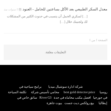
معدل السكر الطبيعي بعد الأكل بساعتين للحامل - العنود
5 سنوات منذ
[…] لسكري الحمل أن يتسبب في حدوث الكثير من المشكلات
لك ولجنينك خلال […]
الصفحة 1 من 1
التعليقات مغلقة.
شركة ادارة سوشيال ميديا
برامج سياحية في
روسيا
best gold detector price
محامي تأسيس شركة
تكلفة السياحة
في جورجيا
افضل مكتب محاماه في جدة
River G3
سائق خاص في
إيطاليا
بيع رولكس ديت جست
بيوت جاهزة