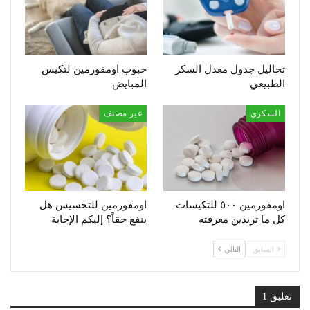
تحاليل جدول معدل السكر
حبوب اومفورمين لتكيس
الطبيعي
المبايض
السكري
غير مصنف
اومفورمين ٥٠٠ للتكيسات
اومفورمين للتخسيس هل
كل ما تريدين معرفته
ينفع حقاً؟ إليكم الإجابة
السابق
التالي
تعليق 1