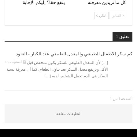
كل ما تريدين معرفته
ينفع حقاً؟ إليكم الإجابة
السابق
التالي
تعليق 1
كم سكر الاطفال الطبيعي والمعدل الطبيعي عند الكبار - العنود
5 سنوات منذ
[…] لأن المعدل الطبيعي للسكر يكون منخفض قبل
الأكل ويرتفع معدل السكر بعد تناول الطعام، كما أن معرفة نسبة
السكر في الدم تجعل الشخص لديه […]
الصفحة 1 من 1
التعليقات مغلقة.