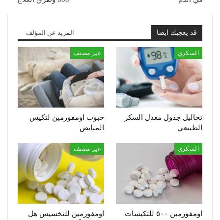
قد يعجبك ايضا
المزيد عن المؤلف
السكري
غير مصنف
تحاليل جدول معدل السكر
حبوب اومفورمين لتكيس
الطبيعي
المبايض
السكري
غير مصنف
اومفورمين ٥٠٠ للتكيسات
اومفورمين للتخسيس هل