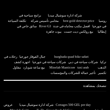
شركة ادارة سوشيال ميديا
برامج سياحية في
روسيا
best gold detector price
محامي تأسيس شركة
تكلفة السياحة
في جورجيا
افضل مكتب محاماه في جدة
River G3
سائق خاص في
إيطاليا
بيع رولكس ديت جست
بيوت جاهزة
hurghada quad bike safari
جبال القوقاز جورجيا
رحلات في
تركيا
شركات سياحة في دبي
شركات سياحة في جورجيا
اجهزة كشف
الذهب
taxi arab
Minelab Manticore
بيع ساعة شوبارد
مقاول
تكسير
تأجير عمالة للشركات والمؤسسات
ننصحك بمشاهدة
Cottages 500 GEL per day
شركة ادارة سوشيال ميديا
عروض