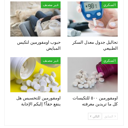
السكري
غير مصنف
تحاليل جدول معدل السكر
حبوب اومفورمين لتكيس
الطبيعي
المبايض
السكري
غير مصنف
اومفورمين ٥٠٠ للتكيسات
اومفورمين للتخسيس هل
كل ما تريدين معرفته
ينفع حقاً؟ إليكم الإجابة
السابق
التالي