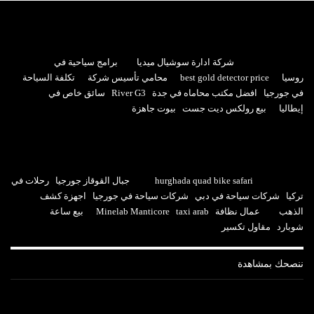
شركة ادارة سوشيال ميديا
برامج سياحية في
روسيا
best gold detector price
محامي تأسيس شركة
تكلفة السياحة
في جورجيا
افضل مكتب محاماه في جدة
River G3
سائق خاص في
إيطاليا
بيع رولكس ديت جست
بيوت جاهزة
hurghada quad bike safari
جبال القوقاز جورجيا
رحلات في
تركيا
شركات سياحة في دبي
شركات سياحة في جورجيا
اجهزة كشف
الذهب
عمال نظافة
taxi arab
Minelab Manticore
بيع ساعة
شوبارد
مقاول تكسير
ننصحك بمشاهدة