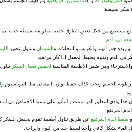
كمية
الكربوهيدرات
و أداء
التمارين الرياضية
وترطيب الجسم بشكل د
ة سكر بسيطة.
فع تستطيع من خلال بعض الطرق خفضه بطريقة بسيطة حيث يتم تن
عة في الدم.
 و زبدة جوز الهند والكرنب والمخللات و
الشوفان
وتناول عصير
اللي
ر في الدم وتقوم بضبط المعدل إذا كان مرتفع.
الاسترخاء ومن ضمن الأطعمة المناسبة
لخفض معدل السكر
تناول 
وبة الجسم ويجب كذلك حفظ توازن المعادن مثل البوتاسيوم و
ا
ة.
 هذا يؤدي لتنظيم الهرمونات و التأثير على نسبة الأحماض في ا
دم المرتفع.
ع
ضغط الدم المرتفع
عن طريق تناول أطعمة تقوم بخفض السكر كما 
 الماء بشكل كافي وأخذ قسط جيد من النوم والراحة.