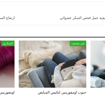
 كيفية عمل فحص السكر عشوائي
ارتفاع السكر 300 – عند ارتفاع السكر
غير مصنف
السكري
حبوب اومفورمين لتكيس المبايض
اومفورمين ٥٠٠ للتكيسات كل ما تريدين مع