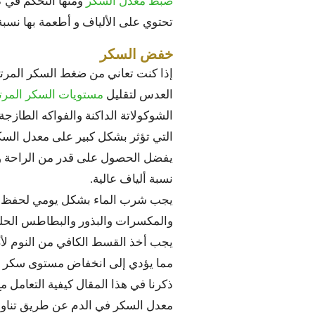
ضبط معدل السكر
ومنها التحكم في 
تحتوي على الألياف و أطعمة بها نسب
خفض السكر
إذا كنت تعاني من ضغط السكر المرت
العدس لتقليل
مستويات السكر المرتف
الشوكولاتة الداكنة والفواكه الطازجة
التي تؤثر بشكل كبير على معدل السك
يفضل الحصول على قدر من الراحة و
نسبة ألياف عالية.
يجب شرب الماء بشكل يومي لحفظ رط
والمكسرات والبذور والبطاطس الحلو
يجب أخذ القسط الكافي من النوم لأن
مما يؤدي إلى انخفاض مستوى سكر ال
ذكرنا في هذا المقال كيفية التعامل م
معدل السكر في الدم عن طريق تناول