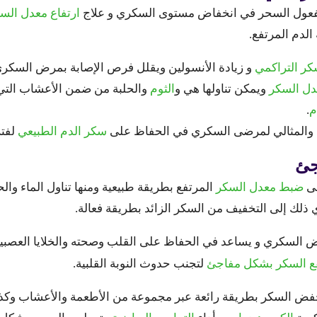
 مفعول السحر في انخفاض مستوى السكري و علاج
ارتفاع معدل الس
لدم المرتفع.
كر التراكمي
و زيادة الأنسولين ويقلل فرص الإصابة بمرض السكري 
دل السكر
ويمكن تناولها هي و
الثوم
والحلبة من ضمن الأعشاب التي ل
م
.
ن والمثالي لمرضى السكري في الحفاظ على
سكر الدم الطبيعي
لفتر
جئ
لى
ضبط معدل السكر
المرتفع بطريقة طبيعية ومنها تناول الماء وال
ذلك إلى التخفيف من السكر الزائد بطريقة فعالة.
رض السكري و يساعد في الحفاظ على القلب وصحته والخلايا العصبي
ع السكر بشكل مفاجئ
لتجنب حدوث النوبة القلبية.
خفض السكر بطريقة رائعة عبر مجموعة من الأطعمة والأعشاب و