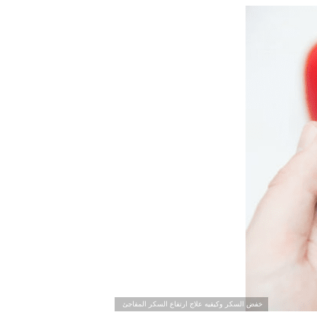
خفض السكر وكيفيه علاج ارتفاع السكر المفاجئ