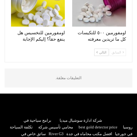
اومفورمين ٥٠٠ للتكيسات
اومفورمين للتخسيس هل
كل ما تريدين معرفته
ينفع حقاً؟ إليكم الإجابة
السابق
التالي
التعليقات مغلقة.
شركة ادارة سوشيال ميديا
برامج سياحية في
روسيا
best gold detector price
محامي تأسيس شركة
تكلفة السياحة
في جورجيا
افضل مكتب محاماه في جدة
River G3
سائق خاص في