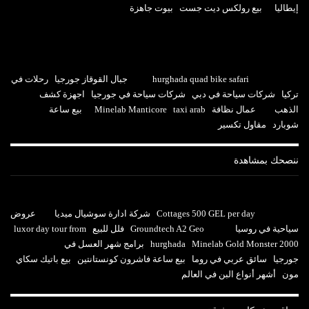
إيطاليا
بيع رولكس ديت جست
بيوت جاهزة
hurghada quad bike safari
جبال القوقاز جورجيا
رحلات في
تركيا
شركات سياحة في دبي
شركات سياحة في جورجيا
اجهزة كشف
الذهب
عمال نظافة
taxi arab
Minelab Manticore
بيع ساعة
شوبارد
مقاول تكسير
ننصحك بمشاهدة
Cottages 500 GEL per day
شركة ادارة سوشيال ميديا
عروض
سياحية في روسيا
Groundtech A2 Geo
فلل للبيع
luxor day tour from
Minelab Gold Monster 2000
hurghada
برامج شهر العسل في
جورجيا
سائق عربي في روما
بيع ساعة فاشرون كونستانتين
بيع باتيك سكاي
مون
أشهر أنواع البن في العالم