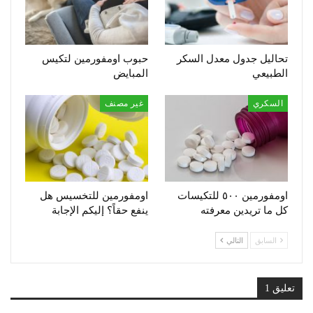
تحاليل جدول معدل السكر
حبوب اومفورمين لتكيس
الطبيعي
المبايض
السكري
غير مصنف
اومفورمين ٥٠٠ للتكيسات
اومفورمين للتخسيس هل
كل ما تريدين معرفته
ينفع حقاً؟ إليكم الإجابة
السابق
التالي
تعليق 1