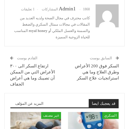
Admin1
1868 المشاركات
1 تعليقات
كاتب محترف في مجال الصحة ولديه العديد من
المقالات في مجالات ممثال السكري والضغط
والسمنة والعسل الملكي أو
royal honey
المناسب
للحياة الزوجية المميزة
السابق بوست
القادم بوست
السكر فوق 200 الأعراض
ارتفاع السكر الى ٣٠٠
وطرق العلاج وما هي
الأعراض التي من الممكن
استراتجيات علاج السكر
أن تصيبك وما هي أعراض
الجفاف
قد يعجبك ايضا
المزيد عن المؤلف
السكري
غير مصنف