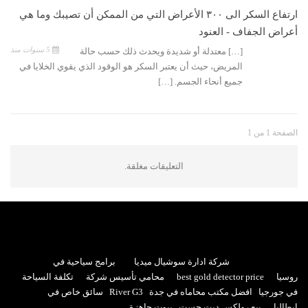
ارتفاع السكر الى ٣٠٠ الأعراض التي من الممكن أن تصيبك وما هي
أعراض الجفاف - العنود
5 سنوات منذ
[…] معتدلة أو شديدة ويحدث ذلك حسب حالة
المريض، حيث أن يعتبر السكر هو الوقود الذي يقوي الخلايا في
جميع أنحاء الجسم. […]
الصفحة 1 من 1
التعليقات مغلقة.
شركة ادارة سوشيال ميديا
برامج سياحية في
روسيا
best gold detector price
محامي تأسيس شركة
تكلفة السياحة
في جورجيا
افضل مكتب محاماه في جدة
River G3
سائق خاص في
إيطاليا
بيع رولكس ديت جست
بيوت جاهزة