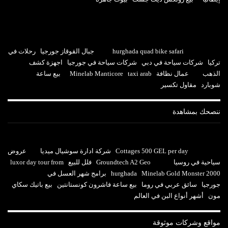
hurghada quad bike safari
جبال القوقاز جورجيا
رحلات في
تركيا
شركات سياحة في دبي
شركات سياحة في جورجيا
اجهزة كشف
الذهب
عمال نظافة
taxi arab
Minelab Manticore
بيع ساعة
شوبارد
مقاول تكسير
ننصحك بمشاهدة
Cottages 500 GEL per day
شركة ادارة سوشيال ميديا
عروض
سياحية في روسيا
Groundtech A2 Geo
فلل للبيع
luxor day tour from
Minelab Gold Monster 2000
hurghada
برامج شهر العسل في
جورجيا
سائق عربي في روما
بيع ساعة فاشرون كونستانتين
بيع باتيك سكاي
مون
أشهر أنواع البن في العالم
مواقع وشركات موثوقة