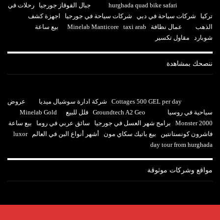
hurghada quad bike safari
جبال القوقاز جورجيا
رحلات في
تركيا
شركات سياحة في دبي
شركات سياحة في جورجيا
اجهزة كشف
الذهب
عمال نظافة
taxi arab
Minelab Manticore
بيع ساعة
شوبارد
مقاول تكسير
ننصحك بمشاهدة
Cottages 500 GEL per day
شركة ادارة سوشيال ميديا
عروض
سياحية في روسيا
Groundtech A2 Geo
فلل للبيع
Minelab Gold
Monster 2000
برامج شهر العسل في جورجيا
سائق عربي في روما
بيع ساعة
فاشرون كونستانتين
بيع باتيك سكاي مون
أشهر أنواع البن في العالم
luxor
day tour from hurghada
مواقع وشركات موثوقة