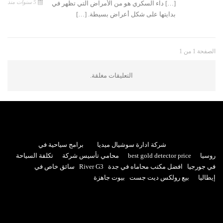
5 سنوات منذ
[…] داء السكري هو من الأمراض التي تظهر في
بدايتها على شكل أعراض بسيطة. […]
الصفحة 1 من 1
التعليقات مغلقة.
شركة ادارة سوشيال ميديا
برامج سياحية في
روسيا
best gold detector price
محامي تأسيس شركة
تكلفة السياحة
في جورجيا
افضل مكتب محاماه في جدة
River G3
سائق خاص في
إيطاليا
بيع رولكس ديت جست
بيوت جاهزة