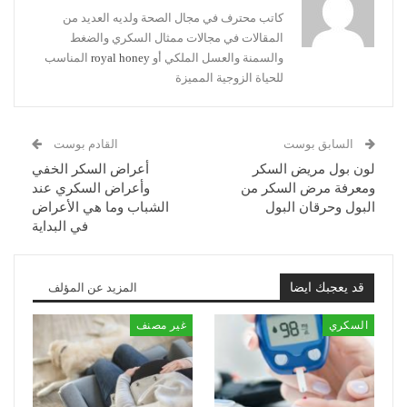
كاتب محترف في مجال الصحة ولديه العديد من
المقالات في مجالات ممثال السكري والضغط
والسمنة والعسل الملكي أو
royal honey
المناسب
للحياة الزوجية المميزة
السابق بوست
القادم بوست
لون بول مريض السكر
أعراض السكر الخفي
ومعرفة مرض السكر من
وأعراض السكري عند
البول وحرقان البول
الشباب وما هي الأعراض
في البداية
قد يعجبك ايضا
المزيد عن المؤلف
السكري
غير مصنف