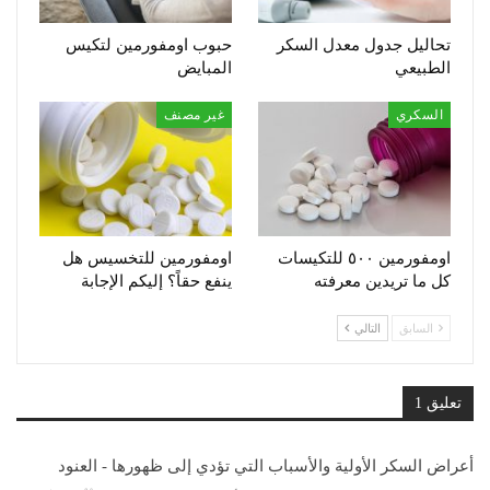
تحاليل جدول معدل السكر
حبوب اومفورمين لتكيس
الطبيعي
المبايض
السكري
غير مصنف
اومفورمين ٥٠٠ للتكيسات
اومفورمين للتخسيس هل
كل ما تريدين معرفته
ينفع حقاً؟ إليكم الإجابة
السابق
التالي
تعليق 1
أعراض السكر الأولية والأسباب التي تؤدي إلى ظهورها - العنود