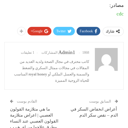
مصادر:
cdc
Google+
Twitter
Facebook
شارك
Admin1
1868 المشاركات
1 تعليقات
كاتب محترف في مجال الصحة ولديه العديد من
المقالات في مجالات ممثال السكري والضغط
والسمنة والعسل الملكي أو
royal honey
المناسب
للحياة الزوجية المميزة
السابق بوست
القادم بوست
أعراض انخفاض السكر في
ما هي متلازمة القولون
الدم – نقص سكر الدم
العصبي | اعراض متلازمة
القولون العصبي عند النساء
وطرق علاجها من اي هيرب