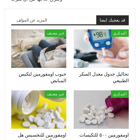
قد يعجبك ايضا
المزيد عن المؤلف
السكري
غير مصنف
تحاليل جدول معدل السكر
حبوب اومفورمين لتكيس
الطبيعي
المبايض
السكري
غير مصنف
اومفورمين ٥٠٠ للتكيسات
اومفورمين للتخسيس هل