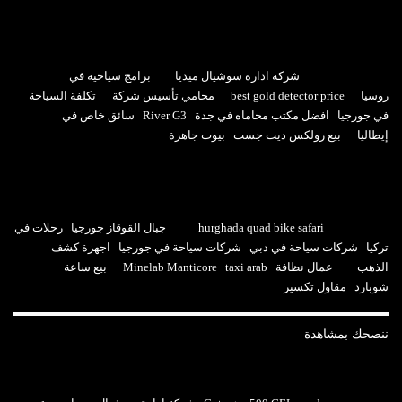
شركة ادارة سوشيال ميديا
برامج سياحية في
روسيا
best gold detector price
محامي تأسيس شركة
تكلفة السياحة
في جورجيا
افضل مكتب محاماه في جدة
River G3
سائق خاص في
إيطاليا
بيع رولكس ديت جست
بيوت جاهزة
hurghada quad bike safari
جبال القوقاز جورجيا
رحلات في
تركيا
شركات سياحة في دبي
شركات سياحة في جورجيا
اجهزة كشف
الذهب
عمال نظافة
taxi arab
Minelab Manticore
بيع ساعة
شوبارد
مقاول تكسير
ننصحك بمشاهدة