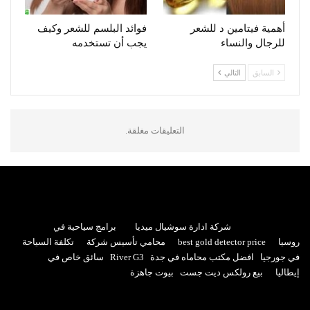
أهمية فيتامين د للشعر
فوائد البلسم للشعر وكيف
للرجال والنساء
يجب أن تستخدمه
السابق
التالي
التعليقات مغلقة.
شركة ادارة سوشيال ميديا
برامج سياحية في
روسيا
best gold detector price
محامي تأسيس شركة
تكلفة السياحة
في جورجيا
افضل مكتب محاماه في جدة
River G3
سائق خاص في
إيطاليا
بيع رولكس ديت جست
بيوت جاهزة