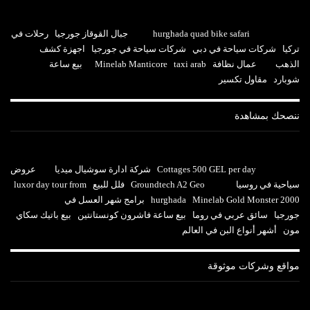
hurghada quad bike safari
جبال القوقاز جورجيا
رحلات في
تركيا
شركات سياحة في دبي
شركات سياحة في جورجيا
اجهزة كشف
الذهب
عمال نظافة
taxi arab
Minelab Manticore
بيع ساعة
شوبارد
مقاول تكسير
ننصحك بمشاهدة
Cottages 500 GEL per day
شركة ادارة سوشيال ميديا
عروض
سياحية في روسيا
Groundtech A2 Geo
فلل للبيع
luxor day tour from
Minelab Gold Monster 2000
hurghada
برامج شهر العسل في
جورجيا
سائق عربي في روما
بيع ساعة فاشرون كونستانتين
بيع باتيك سكاي
مون
أشهر أنواع البن في العالم
مواقع وشركات موثوقة