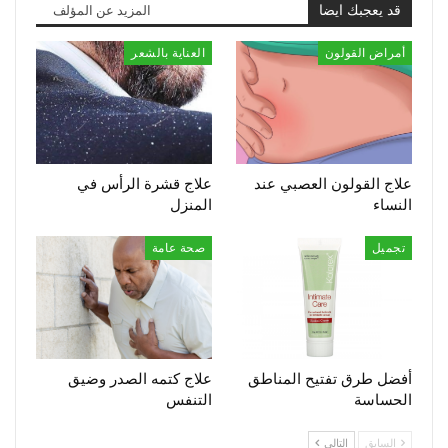
قد يعجبك ايضا
المزيد عن المؤلف
أمراض القولون
العناية بالشعر
علاج القولون العصبي عند
علاج قشرة الرأس في
النساء
المنزل
تجميل
صحة عامة
أفضل طرق تفتيح المناطق
علاج كتمه الصدر وضيق
الحساسة
التنفس
السابق
التالي