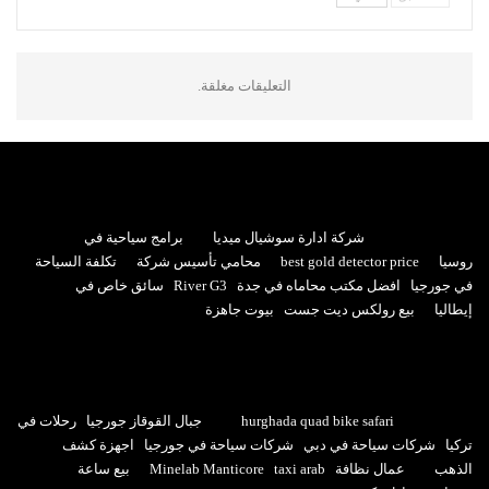
التعليقات مغلقة.
شركة ادارة سوشيال ميديا
برامج سياحية في
روسيا
best gold detector price
محامي تأسيس شركة
تكلفة السياحة
في جورجيا
افضل مكتب محاماه في جدة
River G3
سائق خاص في
إيطاليا
بيع رولكس ديت جست
بيوت جاهزة
hurghada quad bike safari
جبال القوقاز جورجيا
رحلات في
تركيا
شركات سياحة في دبي
شركات سياحة في جورجيا
اجهزة كشف
الذهب
عمال نظافة
taxi arab
Minelab Manticore
بيع ساعة