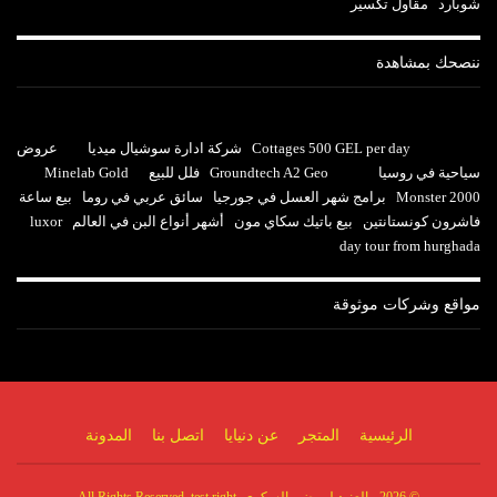
شوبارد
مقاول تكسير
ننصحك بمشاهدة
Cottages 500 GEL per day
شركة ادارة سوشيال ميديا
عروض
سياحية في روسيا
Groundtech A2 Geo
فلل للبيع
Minelab Gold
Monster 2000
برامج شهر العسل في جورجيا
سائق عربي في روما
بيع ساعة
فاشرون كونستانتين
بيع باتيك سكاي مون
أشهر أنواع البن في العالم
luxor
day tour from hurghada
مواقع وشركات موثوقة
الرئيسية
المتجر
عن دنيايا
اتصل بنا
المدونة