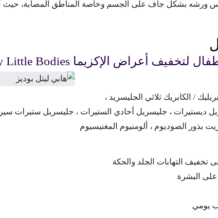
س ورشه بشكل جاف على الجسم وخاصة المناطق المصابة، حيث أن
ل
فيف أعراض الإكزيما Happy Little Bodies
ريليك / الكابريك ثلاثي الجليسريد ،
ل ديستيرات ، جليسريل أحادي الستيرات ، جليسريل ستيرات سيرت ، 
ت بذور الصوديوم ، ألومنيوم المغنيسيوم
ى تخفيف التهابات الجلد والحكة
على البشرة
 يومي