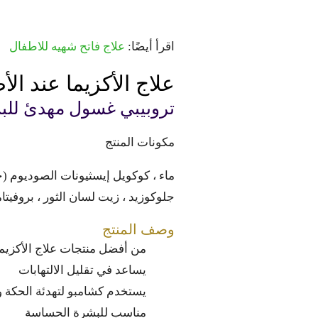
اقرأ أيضًا:
علاج فاتح شهيه للاطفال
علاج الأكزيما عند ال
تروبيبي غسول مهدئ للبشرة (إكزيما) 36
مكونات المنتج
ماء ، كوكويل إيسثيونات الصوديوم (جوز 
جلوكوزيد ، زيت لسان الثور ، بروفيتامين B5 ، حامض الستريك ، بنزوات، الصوديوم ، سوربات البوتاسيوم ، إيثيل هك
وصف المنتج
من أفضل منتجات علاج الأكزيم
يساعد في تقليل الالتهابات
يستخدم كشامبو لتهدئة الحكة و
مناسب للبشرة الحساسة