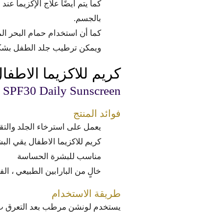
كما يتم أيضًا علاج الإكزيما عن
بالجسم.
كما أن استخدام حمام البحر الم
ويمكن ترطيب جلد الطفل بشكل د
كريم للاكزيما الاطفا
Trukid Eczema SPF30 Daily Sunscreen للبشرة 
فوائد المنتج
يعمل على استرخاء الجلد والتق
كريم للاكزيما الاطفال يقي ال
مناسب للبشرة الحساسة
خالٍ من البارابين الطبيعي ، الفثالات ، الغلو
طريقة الاستخدام
يستخدم لونشن مرطب بعد التعرق ب45 دقيق