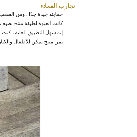
تجارب العملاء
حمايته جيدة جدًا ، ومن الصعب تح
كانت العبوة لطيفة منتج نظي
إنه سهل التطبيق للغاية ، كنت أت
يمر. منتج يمكن للأطفال والكبا