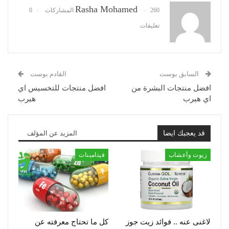
Rasha Mohamed
260 المشاركات
0
تعليقات
السابق بوست
القادم بوست
افضل منتجات البشرة من
افضل منتجات للتخسيس اي
اي هيرب
هيرب
قد يعجبك ايضا
المزيد عن المؤلف
زيوت وأعشاب
فيتامينات
لاغنى عنه .. فوائد زيت جوز
كل ما تحتاج معرفته عن