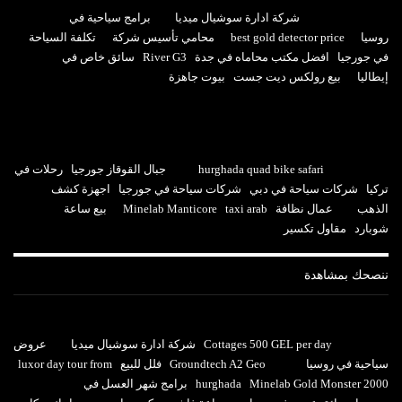
شركة ادارة سوشيال ميديا
برامج سياحية في
روسيا
best gold detector price
محامي تأسيس شركة
تكلفة السياحة
في جورجيا
افضل مكتب محاماه في جدة
River G3
سائق خاص في
إيطاليا
بيع رولكس ديت جست
بيوت جاهزة
hurghada quad bike safari
جبال القوقاز جورجيا
رحلات في
تركيا
شركات سياحة في دبي
شركات سياحة في جورجيا
اجهزة كشف
الذهب
عمال نظافة
taxi arab
Minelab Manticore
بيع ساعة
شوبارد
مقاول تكسير
ننصحك بمشاهدة
Cottages 500 GEL per day
شركة ادارة سوشيال ميديا
عروض
سياحية في روسيا
Groundtech A2 Geo
فلل للبيع
luxor day tour from
Minelab Gold Monster 2000
hurghada
برامج شهر العسل في