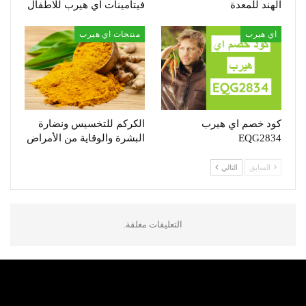
الهند للمعدة
فيتامينات اي هيرب للاطفال
اي هيرب
منتجات اي هيرب
كود خصم اي هيرب
الكركم للتخسيس ونضارة
EQG2834
البشرة والوقاية من الأمراض
السابق
التالي
التعليقات مغلقة.