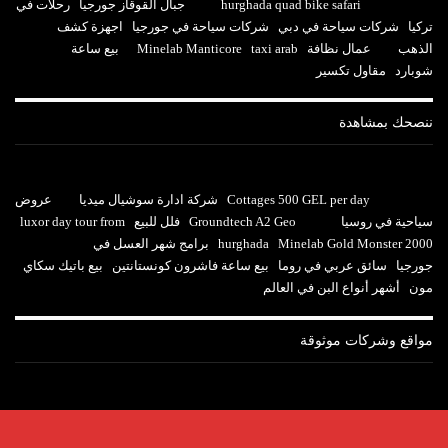
hurghada quad bike safari
جبال القوقاز جورجيا
رحلات في
تركيا
شركات سياحة في دبي
شركات سياحة في جورجيا
اجهزة كشف
الذهب
عمال نظافة
taxi arab
Minelab Manticore
بيع ساعة
شوبارد
مقاول تكسير
ننصحك بمشاهدة
Cottages 500 GEL per day
شركة ادارة سوشيال ميديا
عروض
سياحية في روسيا
Groundtech A2 Geo
فلل للبيع
luxor day tour from
Minelab Gold Monster 2000
hurghada
برامج شهر العسل في
جورجيا
سائق عربي في روما
بيع ساعة فاشرون كونستانتين
بيع باتيك سكاي
مون
أشهر أنواع البن في العالم
مواقع وشركات موثوقة