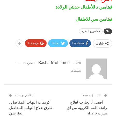
فيتامين د للأطفال حديثي الولادة
فيتامين سي للاطفال
فيتامين ج للبشرة
Google+
Twitter
Facebook
شارك
Rasha Mohamed
260 المشاركات
0
تعليقات
السابق بوست
القادم بوست
أفضل 3 تجارب لعلاج
كريمات التهاب المفاصل :
رائحة الفم الكريهة من اي
طرق علاج التهاب المفاصل
هيرب iHerb
النقرسي