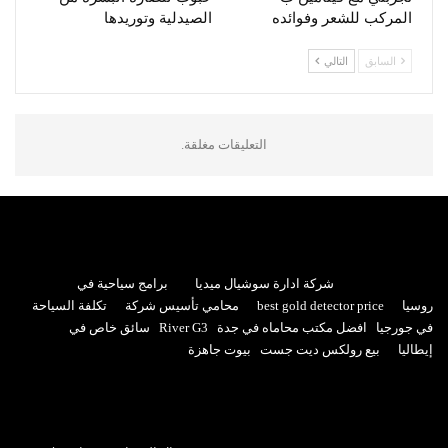
المركب للشعر وفوائده
الصيدلية وتوريدها
السابق
التالي
التعليقات مغلقة.
شركة ادارة سوشيال ميديا
برامج سياحية في
روسيا
best gold detector price
محامي تأسيس شركة
تكلفة السياحة
في جورجيا
افضل مكتب محاماه في جدة
River G3
سائق خاص في
إيطاليا
بيع رولكس ديت جست
بيوت جاهزة